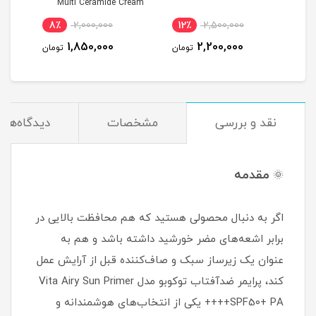
Multi Ceramide Cream
50ml | اصل
نام
8٪
2,000,000
12٪
2,500,000
1
1,850,000
2,200,000
مان
تومان
تومان
نقد و بررسی
مشخصات
دیدگاه‌ها
مقدمه
🌞
اگر به دنبال محصولی هستید که هم محافظت بالایی در
برابر اشعه‌های مضر خورشید داشته باشد و هم به
عنوان یک زیرساز سبک و صاف‌کننده قبل از آرایش عمل
کند، پرایمر ضدآفتاب توکوبو مدل Vita Airy Sun Primer
SPF50+ PA++++ یکی از انتخاب‌های هوشمندانه و