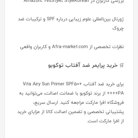
بررسی کاربران در Amazon، YesStyle، StyleKorean
ژورنال بین‌المللی علوم زیبایی درباره SPF و ترکیبات ضد
چروک
نظرات تخصصی از Afra-market.com و کاربران واقعی
خرید پرایمر ضد آفتاب توکوبو
🛒
برای خرید ضد آفتاب Vita Airy Sun Primer SPF50+
PA++++ از برند توکوبو با ضمانت اصالت، می‌توانید به
فروشگاه افرا مارکت مراجعه کنید. ارسال سریع،
پشتیبانی تخصصی و تضمین اصالت کالا از مزایای خرید
از افرا مارکت است.