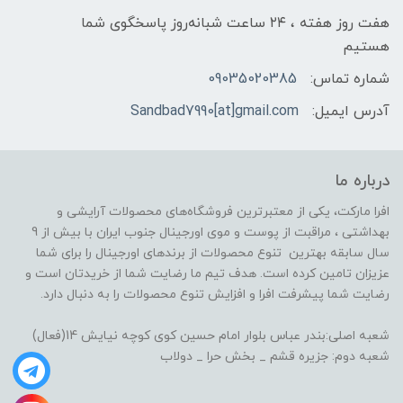
هفت روز هفته ، ۲۴ ساعت شبانه‌روز پاسخگوی شما
هستیم
شماره تماس:
09035020385
آدرس ایمیل:
Sandbad7990[at]gmail.com
درباره ما
افرا مارکت، یکی از معتبرترین فروشگاه‌های محصولات آرایشی و
بهداشتی ، مراقبت از پوست و موی اورجینال جنوب ایران با بیش از 9
سال سابقه بهترین تنوع محصولات از برندهای اورجینال را برای شما
عزیزان تامین کرده است. هدف تیم ما رضایت شما از خریدتان است و
رضایت شما پیشرفت افرا و افزایش تنوع محصولات را به دنبال دارد.
شعبه اصلی:بندر عباس بلوار امام حسین کوی کوچه نیایش 14(فعال)
شعبه دوم: جزیره قشم _ بخش حرا _ دولاب