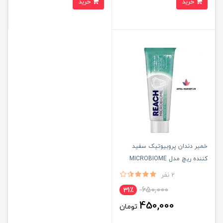
خرید
خرید
خمیر دندان پروبیوتیک سفید
کننده ریچ مدل MICROBIOME
وزن 120 گرم
2 نفر
650,000
31٪
450,000
تومان