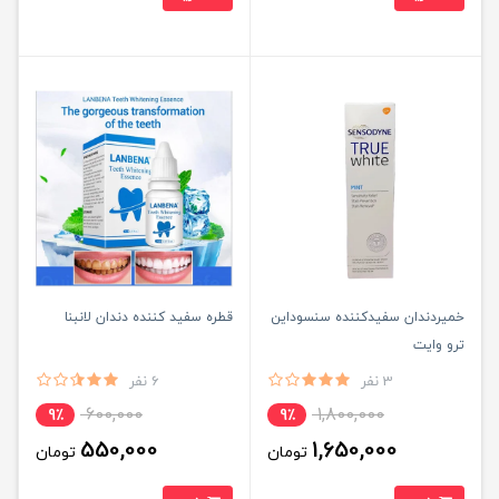
خمیردندان سفیدکننده سنسوداین
قطره سفید کننده دندان لانبنا
ترو وایت
3 نفر
6 نفر
600,000
1,800,000
9٪
9٪
550,000
1,650,000
تومان
تومان