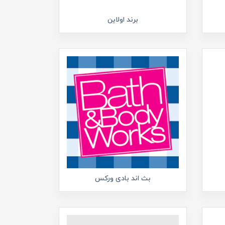
برند اولاین
بث اند بادی ورکس