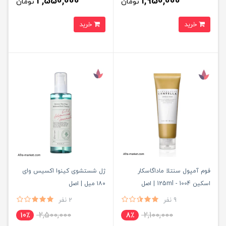
2,550,000
1,950,000
تومان
تومان
خرید
خرید
فوم آمپول سنتلا ماداگاسکار
ژل شستشوی کینوا اکسیس وای
اسکین 1004 - 125ml | اصل
۱۸۰ میل | اصل
9 نفر
2 نفر
2,500,000
2,100,000
10٪
8٪