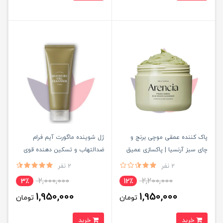
پاک کننده عمقی موچی برنج و
ژل شوینده ماگورت آیم فرام
چای سبز آرنسیا | پاکسازی عمیق
ضدالتهاب و تسکین دهنده قوی
منافذ و کنترل چربی پوست
پوست اصل Mugwort Gel
2 نفر
2 نفر
Cleanser I'm From
2,000,000
2,200,000
3٪
12٪
1,950,000
1,950,000
تومان
تومان
خرید
خرید