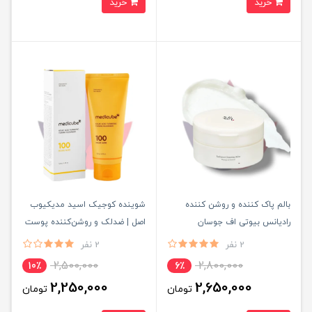
خرید
خرید
بالم پاک کننده و روشن کننده
شوینده کوجیک اسید مدیکیوب
رادیانس بیوتی اف جوسان
اصل | ضدلک و روشن‌کننده پوست
Radiance Cleansing Balm حجم
2 نفر
2 نفر
100 میل اصل
2,500,000
2,800,000
10٪
6٪
2,250,000
2,650,000
تومان
تومان