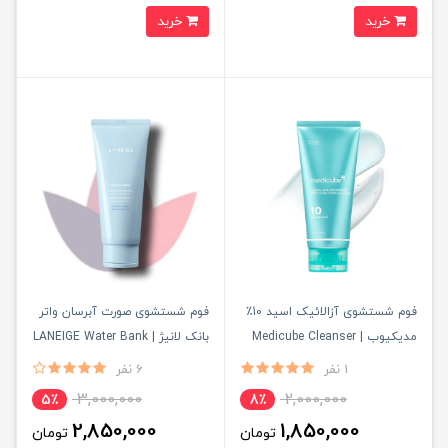
خرید
خرید
فوم شستشوی آزالائیک اسید 10٪
فوم شستشوی صورت آبرسان واتر
مدیکیوب | Medicube Cleanser
بانک لانیژ | LANEIGE Water Bank
Foam
1 نفر
6 نفر
3,000,000
2,000,000
5٪
8٪
2,850,000
1,850,000
تومان
تومان