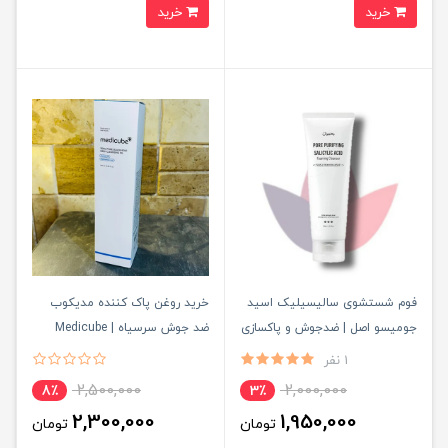
خرید
خرید
فوم شستشوی سالیسیلیک اسید
خرید روغن پاک کننده مدیکوب
جومیسو اصل | ضدجوش و پاکسازی
ضد جوش سرسیاه | Medicube
منافذ
Cleansing Oil
1 نفر
2,500,000
2,000,000
8٪
3٪
2,300,000
1,950,000
تومان
تومان