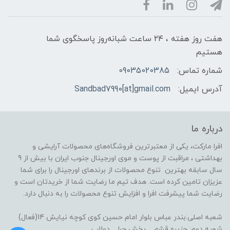
هفت روز هفته ، ۲۴ ساعت شبانه‌روز پاسخگوی شما
هستیم
شماره تماس:
09035020385
آدرس ایمیل:
Sandbad7990[at]gmail.com
درباره ما
افرا مارکت، یکی از معتبرترین فروشگاه‌های محصولات آرایشی و
بهداشتی ، مراقبت از پوست و موی اورجینال جنوب ایران با بیش از 9
سال سابقه بهترین تنوع محصولات از برندهای اورجینال را برای شما
عزیزان تامین کرده است. هدف تیم ما رضایت شما از خریدتان است و
رضایت شما پیشرفت افرا و افزایش تنوع محصولات را به دنبال دارد.
شعبه اصلی:بندر عباس بلوار امام حسین کوی کوچه نیایش 14(فعال)
شعبه دوم: جزیره قشم _ بخش حرا _ دولاب