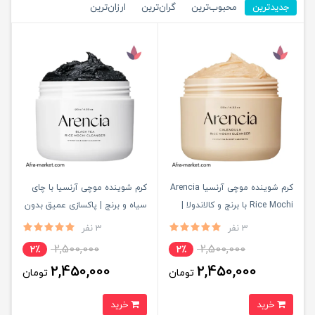
جدیدترین
محبوب‌ترین
گران‌ترین
ارزان‌ترین
کرم شوینده موچی آرنسیا Arencia
کرم شوینده موچی آرنسیا با چای
Rice Mochi با برنج و کالاندولا |
سیاه و برنج | پاکسازی عمیق بدون
پاکسازی عمیق بدون خشکی و ضد
خشکی پوست لصل
3 نفر
3 نفر
التهاب
2,500,000
2,500,000
2٪
2٪
2,450,000
2,450,000
تومان
تومان
خرید
خرید