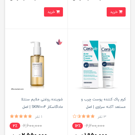
خرید
خرید
کرم پاک کننده پوست چرب و
شوینده روغنی ملایم سنتلا
مستعد آکنه سراوی | اصل
ماداگاسکار SKIN1004 | اصل
3 نفر
1 نفر
2,600,000
2,200,000
2٪
12٪