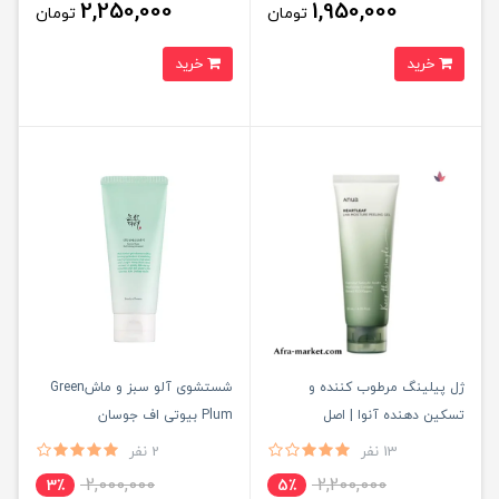
2,250,000
1,950,000
تومان
تومان
خرید
خرید
ژل پیلینگ مرطوب کننده و
شستشوی آلو سبز و ماشGreen
تسکین دهنده آنوا | اصل ‏
Plum بیوتی اف جوسان
13 نفر
2 نفر
2,000,000
2,200,000
3٪
5٪