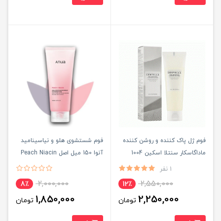
فوم ژل پاک کننده و روشن کننده
فوم شستشوی هلو و نیاسینامید
ماداگاسکار سنتلا اسکین 1004
آنوا 150 میل اصل Peach Niacin
125m Cleansing Gel Foam
Cleansing Foam| پاکسازی و
1 نفر
روشن کننده پوست
2,000,000
2,550,000
8٪
12٪
1,850,000
2,250,000
تومان
تومان