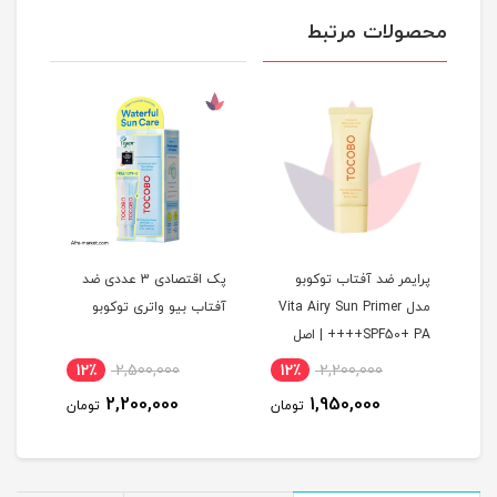
محصولات مرتبط
پرایمر ضد آفتاب توکوبو
پک اقتصادی 3 عددی ضد
ژل ک
 TOCOBO
مدل Vita Airy Sun Primer
آفتاب بیو واتری توکوبو
[روش
Vi
SPF50+ PA++++ | اصل
و کل
12٪
2,500,000
12٪
2,200,000
8
2,200,000
1,950,000
مان
تومان
تومان