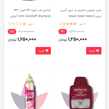
خرید صابون شامپو بار سون گرین
شامپو ضد شوره A3 اصل | A3
نیچر Seven Green Nature
Anti Dandruff Shampoo آلمانی
3 نفر
1 نفر
2,000,000
1,300,000
18٪
4٪
1,650,000
1,250,000
تومان
تومان
خرید
خرید