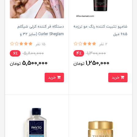
شامپو تثبیت کننده رنگ مو ترزمه
دستگاه فر کننده کرلی شیگلم
685 میل
Curler Sheglam (سایز 32 و
25میل)
2 نفر
15 نفر
5,800,000
1,300,000
6٪
4٪
5,500,000
1,250,000
تومان
تومان
خرید
خرید