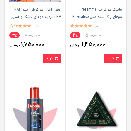
ماسک مو ترزمه Tresemme
روغن آرگان مو کره‌ای ریپ RAIP
موهای رنگ شده مدل Revetalise
R3 | ترمیم موهای خشک و آسیب
Colour حجم 440 میل
دیده در 5 رایحه محبوب
1 نفر
3 نفر
1,800,000
1,500,000
3٪
4٪
1,750,000
1,450,000
تومان
تومان
خرید
خرید