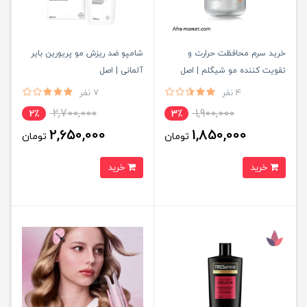
خرید سرم محافظت حرارت و
شامپو ضد ریزش مو پریورین بایر
تقویت کننده مو شیگلم | اصل
آلمانی ‌| اصل
4 نفر
7 نفر
2,700,000
1,900,000
2٪
3٪
2,650,000
1,850,000
تومان
تومان
خرید
خرید