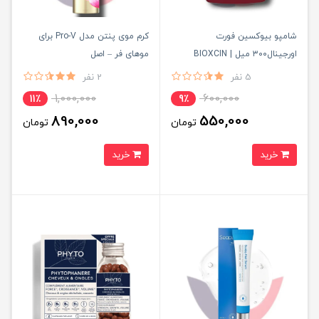
شامپو بیوکسین فورت
کرم موی پنتن مدل Pro-V برای
اورجینال۳۰۰ میل | BIOXCIN
موهای فر – اصل
FORTE | درمان ریزش شدید مو
5 نفر
2 نفر
1,000,000
600,000
11٪
9٪
890,000
550,000
تومان
تومان
خرید
خرید