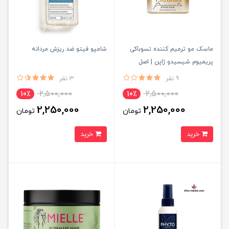
ماسک مو ترمیم کننده تسوباکی
شامپو فیتو ضد ریزش مردانه
پریمیوم شیسیدو ژاپن | اصل
9 نفر
3 نفر
2,500,000
2,500,000
10٪
10٪
2,250,000
2,250,000
تومان
تومان
خرید
خرید