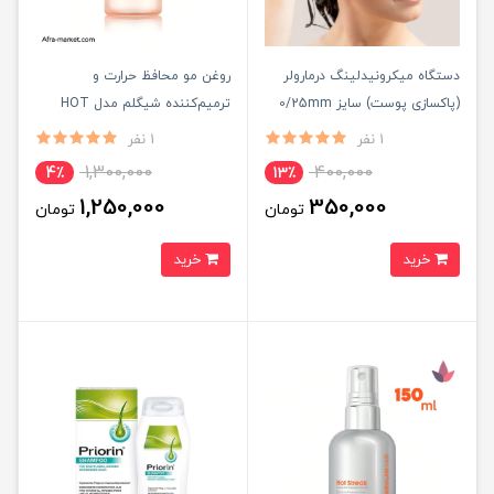
دستگاه میکرونیدلینگ درمارولر
روغن مو محافظ حرارت و
(پاکسازی پوست) سایز 0/25mm
ترمیم‌کننده شیگلم مدل HOT
STREAK حجم 100 میل
1 نفر
1 نفر
1,300,000
400,000
4٪
13٪
1,250,000
350,000
تومان
تومان
خرید
خرید