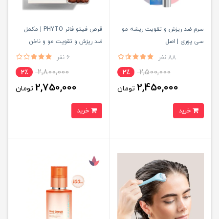
سرم ضد ریزش و تقویت ریشه مو
قرص فیتو فانر PHYTO | مکمل
سی پوری | اصل
ضد ریزش و تقویت مو و ناخن
Phytophanere اصل
88 نفر
6 نفر
2,800,000
2,500,000
2٪
2٪
2,750,000
2,450,000
تومان
تومان
خرید
خرید