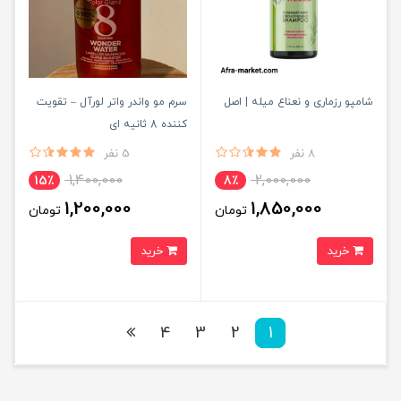
شامپو رزماری و نعناع میله | اصل
سرم مو واندر واتر لورآل – تقویت
کننده 8 ثانیه ای
8 نفر
5 نفر
1,400,000
2,000,000
15٪
8٪
1,200,000
1,850,000
تومان
تومان
خرید
خرید
4
3
2
1