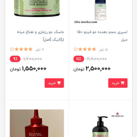
اسپری حجم دهنده مو فیتو 150
ماسک مو رزماری و نعناع میله
میل
ارگانیک [اصل]
5 نفر
7 نفر
1,700,000
2,800,000
9٪
11٪
1,550,000
2,500,000
تومان
تومان
خرید
خرید