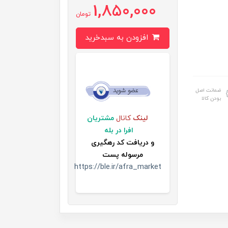
1,850,000
تومان
افزودن به سبدخرید
ضمانت اصل
بودن کالا
لینک
کانال
مشتریان
افرا در بله
و
دریافت کد رهگیری
مرسوله پست
https://ble.ir/afra_market