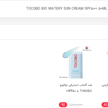
کرمی
ضد آفتاب استیکی توکوبو
TOKOBO با SPF50+
9٪
1,800,000
8٪