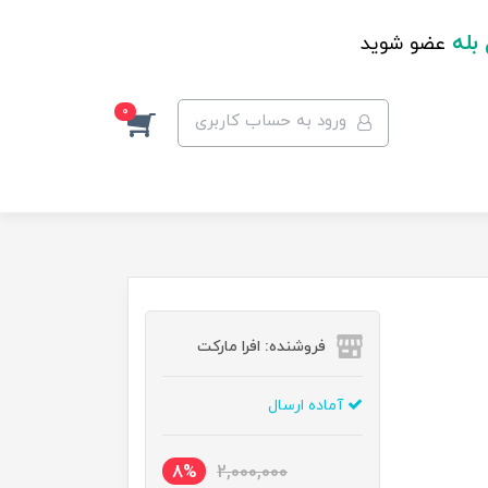
 بله
عضو شوید
0
ورود به حساب کاربری
فروشنده: افرا مارکت
آماده ارسال
8%
2,000,000