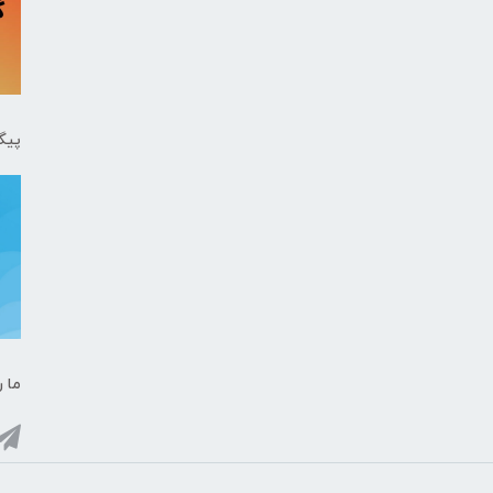
پیگ
ما ر