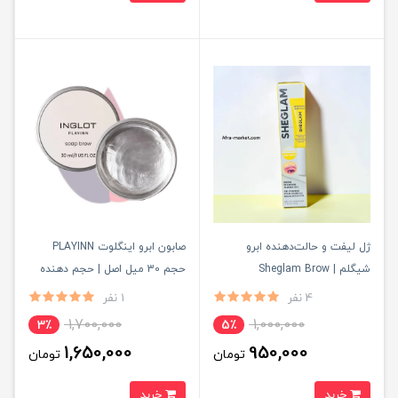
ژل لیفت و حالت‌دهنده ابرو
صابون ابرو اینگلوت PLAYINN
شیگلم | Sheglam Brow
حجم 30 میل اصل | حجم دهنده
Behavior Taming Gel با ماندگاری
لیفت کننده
4 نفر
1 نفر
بالا و بدون سفیدک
1,700,000
1,000,000
3٪
5٪
1,650,000
950,000
تومان
تومان
خرید
خرید