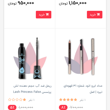
950,000
1,150,000
تومان
تومان
خرید
خرید
مداد ابرو اتود شماره 31 قهوه‌ای
ریمل ضد آب حجم دهنده لش
تیره | اصل
پرنسس Lash Princess False
Lash Effect Waterproof
1 نفر
1 نفر
Mascara
1,000,000
700,000
5٪
8٪