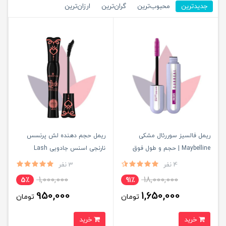
جدیدترین
محبوب‌ترین
گران‌ترین
ارزان‌ترین
ریمل فالسیز سوررئال مشکی
ریمل حجم دهنده لش پرنسس
Maybelline | حجم و طول فوق
نارنجی اسنس جادویی Lash
العاده مژه با برس هلیکس
Princess اصل
4 نفر
3 نفر
1,000,000
18,000,000
5٪
91٪
950,000
1,650,000
تومان
تومان
خرید
خرید