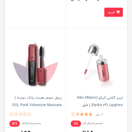
خرید
لیپ گلاس کیکو (Kiko Milano
ریمل حجم دهنده پانک دوسه |
Hydra 3D Lipgloss) | اصل
DOL Punk Volumizer Mascara
آمریکایی
2 نفر
2,200,000
2,800,000
12٪
6٪