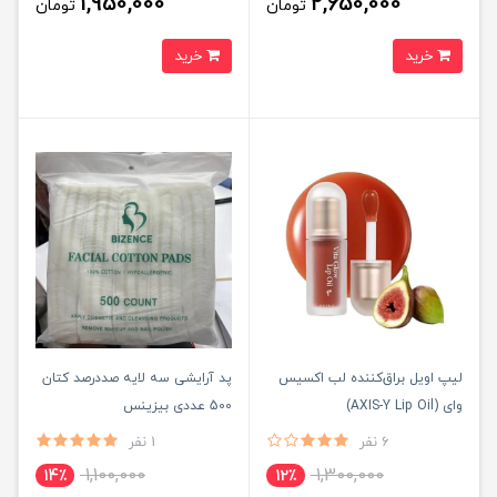
1,950,000
2,650,000
تومان
تومان
خرید
خرید
لیپ اویل براق‌کننده لب اکسیس
پد آرایشی سه لایه صددرصد کتان
وای (AXIS-Y Lip Oil)
500 عددی بیزینس
6 نفر
1 نفر
1,100,000
1,300,000
14٪
12٪