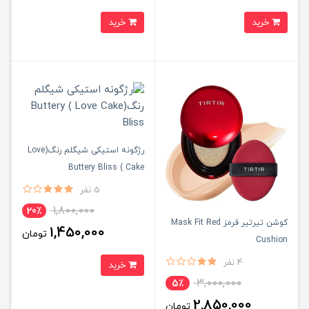
خرید
خرید
رژگونه استیکی شیگلم رنگ(Love
Cake ) Buttery Bliss
5 نفر
1,800,000
20٪
کوشن تیرتیر قرمز Mask Fit Red
1,450,000
تومان
Cushion
4 نفر
خرید
3,000,000
5٪
2,850,000
تومان