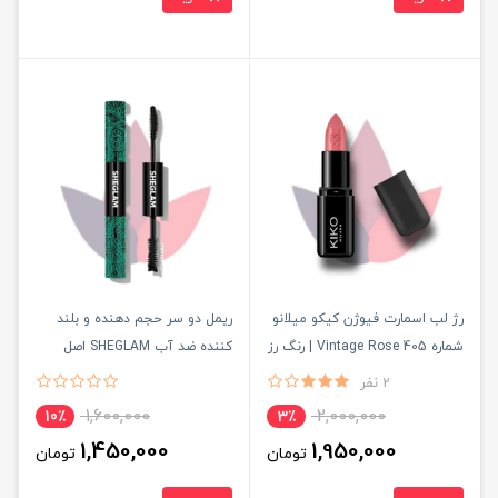
رژ لب اسمارت فیوژن کیکو میلانو
ریمل دو سر حجم دهنده و بلند
شماره 405 Vintage Rose | رنگ رز
کننده ضد آب SHEGLAM اصل
وینتیج طبیعی و روزانه
2 نفر
1,600,000
2,000,000
10٪
3٪
1,450,000
1,950,000
تومان
تومان