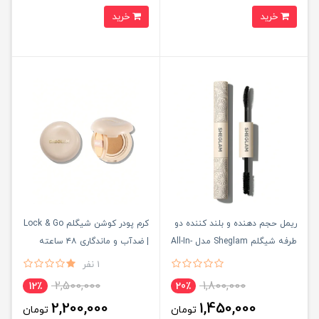
خرید
خرید
ریمل حجم دهنده و بلند کننده دو
کرم پودر کوشن شیگلم Lock & Go
طرفه شیگلم Sheglam مدل All-In-
| ضدآب و ماندگاری ۴۸ ساعته
One
1 نفر
2,500,000
1,800,000
12٪
20٪
2,200,000
1,450,000
تومان
تومان