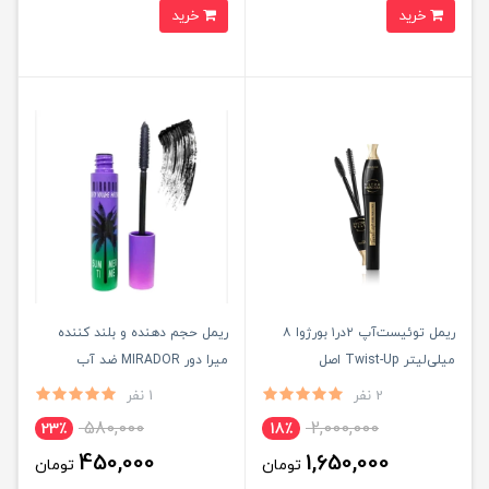
خرید
خرید
ریمل توئیست‌آپ ۲در۱ بورژوا ۸
ریمل حجم دهنده و بلند کننده
میلی‌لیتر Twist-Up اصل
میرا دور MIRADOR ضد آب
ایتالیایی اورجینال
2 نفر
1 نفر
580,000
2,000,000
23٪
18٪
450,000
1,650,000
تومان
تومان