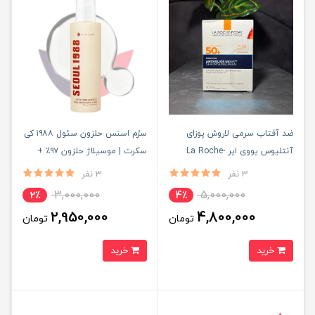
ضد آفتاب سرمی لاروش پوزای
سرُم اسنس حلزون سئول ۱۹۸۸ کی
آنتلیوس یووی ایر La Roche-
سکرت | موسیلاژ حلزون ۹۷٪ +
Posay SPF50+ | بدون سفیدک و
عصاره برنج برای ترمیم و آبرسانی
3 نفر
3 نفر
آبرسان ۵۰m
پوست
3,000,000
5,000,000
2٪
4٪
2,950,000
4,800,000
تومان
تومان
خرید
خرید