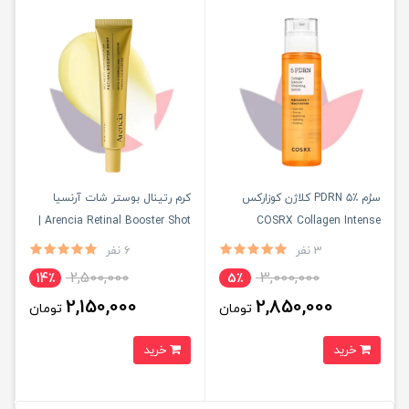
سرُم PDRN ۵٪ کلاژن کوزارکس
کرم رتینال بوستر شات آرنسیا
Arencia Retinal Booster Shot |
COSRX Collagen Intense
Vitalizing Serum | جوانساز، سفت
سفت کننده و ضد چروک صورت و
3 نفر
6 نفر
کننده و آبرسان پوست
دور چشم ۳۰ml
2,500,000
3,000,000
14٪
5٪
2,150,000
2,850,000
تومان
تومان
خرید
خرید