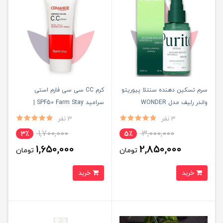
سرم تسکین دهنده سنتلا پیوریتو
کرم CC سی سی فارم استی
واندر رلیف مدل WONDER
سرامید SPF50 Farm Stay |
RELEAF حجم 60 میل
پوشش ملایم، ضد چروک و
3 نفر
3 نفر
محافظت از آفتاب
1,700,000
3,000,000
3٪
5٪
1,650,000
2,850,000
تومان
تومان
خرید
خرید