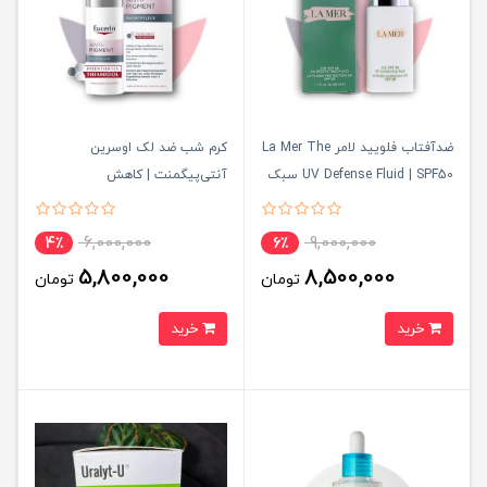
ضدآفتاب فلویید لامر La Mer The
کرم شب ضد لک اوسرین
UV Defense Fluid | SPF50 سبک
آنتی‌پیگمنت | کاهش
و لوکس ۵۰ml
هایپرپیگمانتاسیون (لک‌های تیره)
6,000,000
9,000,000
4٪
6٪
5,800,000
8,500,000
تومان
تومان
خرید
خرید