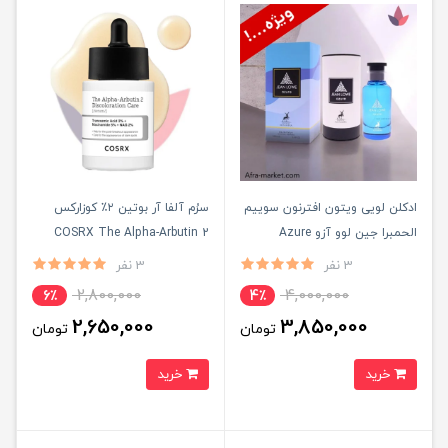
ادکلن لویی ویتون افترنون سوییم
سرُم آلفا آر بوتین ۲٪ کوزارکس
الحمبرا جین لوو آزو Azure
COSRX The Alpha-Arbutin 2
Maison Alhambra | ادوپرفیوم
Discoloration Care | ضد لک،
3 نفر
3 نفر
آبی لوکس ۱۰۰ میل ماندگار اصل
جای جوش و تیرگی ۵۰ml
2,800,000
4,000,000
6٪
4٪
2,650,000
3,850,000
تومان
تومان
خرید
خرید