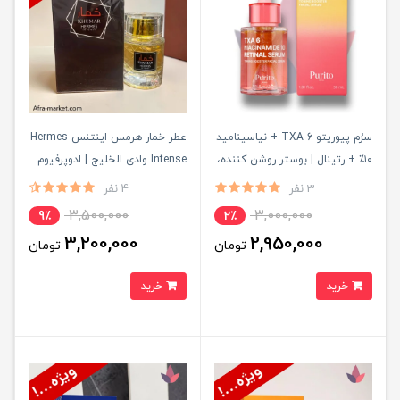
سرُم پیوریتو TXA 6 + نیاسینامید
عطر خمار هرمس اینتنس Hermes
۱۰٪ + رتینال | بوستر روشن کننده،
Intense وادی الخلیج | ادوپرفیوم
ضد لک و جوانساز پوست
مشکی لوکس ۱۰۰ میل ماندگار
3 نفر
4 نفر
3,500,000
3,000,000
9٪
2٪
3,200,000
2,950,000
تومان
تومان
خرید
خرید