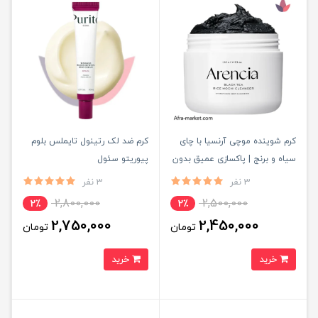
کرم شوینده موچی آرنسیا با چای
کرم ضد لک رتینول تایملس بلوم
سیاه و برنج | پاکسازی عمیق بدون
پیوریتو سئول
خشکی پوست لصل
3 نفر
3 نفر
2,800,000
2,500,000
2٪
2٪
2,750,000
2,450,000
تومان
تومان
خرید
خرید