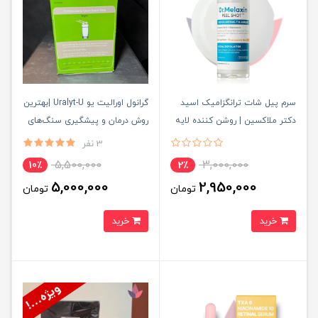
سرم پیل شات ترانگزامیک اسید
گرانول اورالیت یو Uralyt-U |بهترین
دکتر ملاکسین | روشن کننده لایه
روش درمان و پیشگیری سنگ‌های
بردار ملایم و یک نواخت کننده
اسید اوریک کلیه
3 نفر
پوست
5,500,000
3,000,000
10٪
2٪
5,000,000
2,950,000
تومان
تومان
خرید
خرید