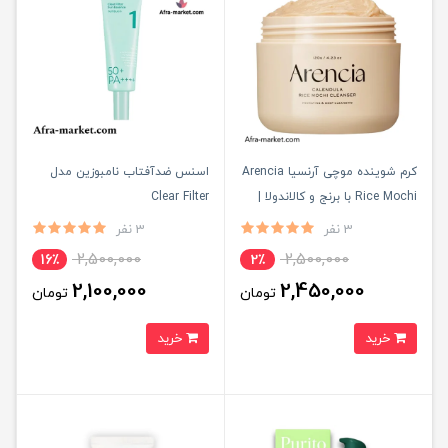
کرم شوینده موچی آرنسیا Arencia
اسنس ضدآفتاب نامبوزین مدل
Rice Mochi با برنج و کالاندولا |
Clear Filter ‌‌
پاکسازی عمیق بدون خشکی و ضد
3 نفر
3 نفر
التهاب
2,500,000
2,500,000
16٪
2٪
2,100,000
2,450,000
تومان
تومان
خرید
خرید