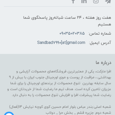
هفت روز هفته ، ۲۴ ساعت شبانه‌روز پاسخگوی شما
هستیم
شماره تماس:
09035020385
آدرس ایمیل:
Sandbad7990[at]gmail.com
درباره ما
افرا مارکت، یکی از معتبرترین فروشگاه‌های محصولات آرایشی و
بهداشتی ، مراقبت از پوست و موی اورجینال جنوب ایران با بیش از 9
سال سابقه بهترین تنوع محصولات از برندهای اورجینال را برای شما
عزیزان تامین کرده است. هدف تیم ما رضایت شما از خریدتان است و
رضایت شما پیشرفت افرا و افزایش تنوع محصولات را به دنبال دارد.
شعبه اصلی:بندر عباس بلوار امام حسین کوی کوچه نیایش 14(فعال)
شعبه دوم: جزیره قشم _ بخش حرا _ دولاب