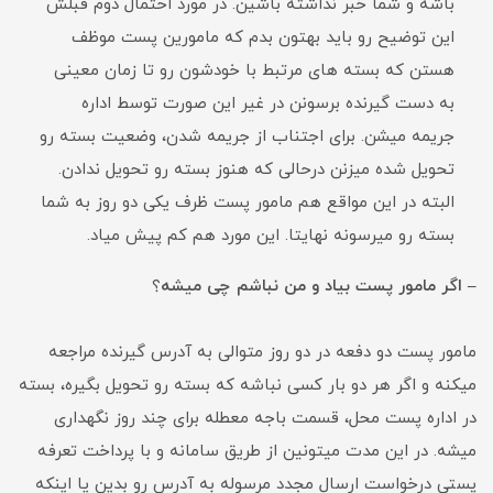
باشه و شما خبر نداشته باشین. در مورد احتمال دوم قبلش
این توضیح رو باید بهتون بدم که مامورین پست موظف
هستن که بسته های مرتبط با خودشون رو تا زمان معینی
به دست گیرنده برسونن در غیر این صورت توسط اداره
جریمه میشن. برای اجتناب از جریمه شدن، وضعیت بسته رو
تحویل شده میزنن درحالی که هنوز بسته رو تحویل ندادن.
البته در این مواقع هم مامور پست ظرف یکی دو روز به شما
بسته رو میرسونه نهایتا. این مورد هم کم پیش میاد.
– اگر مامور پست بیاد و من نباشم چی میشه
؟
مامور پست دو دفعه در دو روز متوالی به آدرس گیرنده مراجعه
میکنه و اگر هر دو بار کسی نباشه که بسته رو تحویل بگیره، بسته
در اداره پست محل، قسمت باجه معطله برای چند روز نگهداری
میشه. در این مدت میتونین از طریق سامانه و با پرداخت تعرفه
پستی درخواست ارسال مجدد مرسوله به آدرس رو بدین یا اینکه