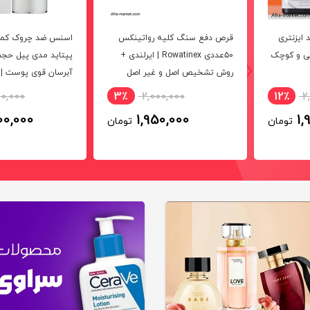
امید ۲۰ درصد ایزنتری
قرص دفع سنگ کلیه رواتینکس
بی و کوچک
۵۰عددی Rowatinex | ایرلندی +
پپتاید مدی پیل حجم
روش تشخیص اصل و غیر اصل
آبرسان قوی پوست ‌‌|
00,000
3٪
2,000,000
12٪
2
00,000
1,950,000
1,
تومان
تومان