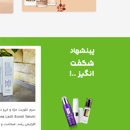
کرم دور چشم 360 شات PDRN
سرم تقویت مژه و ابرو دک
سنتلیان Centellian24 ضد چروک
لیفتینگ و جوان ساز | اصل
افزایش رشد، ضخامت و 