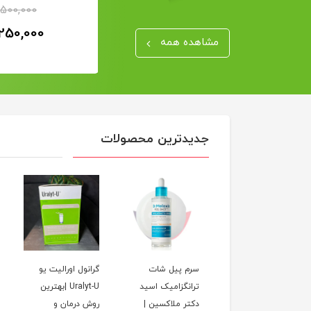
مژه اصل
,500,000
6٪
2,800,000
250,000
2,650,000
تومان
مشاهده همه
جدیدترین محصولات
اسنس ضد چروک
تونر صور
کرم شب ضد لک
سرم پیل شات
گرانول اورالیت یو
کمپلکس 9 پپتاید
دهنده و 
اوسرین آنتی‌پیگمنت
ترانگزامیک اسید
Uralyt-U |بهترین
مدی پیل حجم
سیکا مدی
| کاهش
دکتر ملاکسین |
روش درمان و