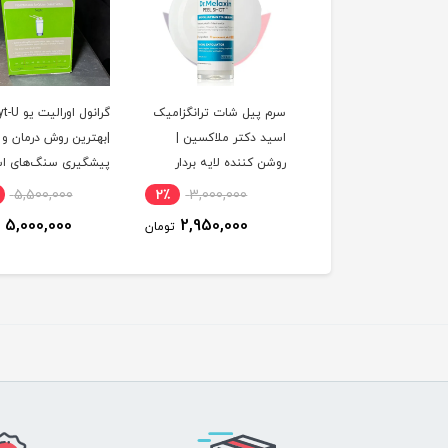
 شب ضد لک اوسرین
سرم پیل شات ترانگزامیک
گرانول اورال
ی‌پیگمنت | کاهش
اسید دکتر ملاکسین |
|بهترین روش درمان و
پرپیگمانتاسیون
روشن کننده لایه بردار
پیشگیری سنگ‌های ا
‌های تیره)
ملایم و یک نواخت کننده
اوریک کلیه
5,500,000
2٪
3,000,000
4٪
6,000,000
پوست
5,000,000
2,950,000
5,800,000
تومان
تومان