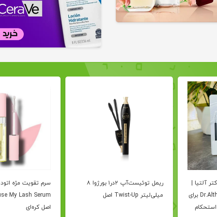
تر آلتیا |
ریمل توئیست‌آپ ۲در۱ بورژوا ۸
سرم تقویت مژه اتود
Dr.Althea Lash Boost Serum برای
میلی‌لیتر Twist-Up اصل
استحکام
اصل کره‌ای