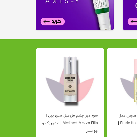
 هاوس مدل
سرم دور چشم مزوفیل مدی پیل |
کرم دور چشم درما
Etude House My Lash Serum |
Medipeel Mezzo Filla | ضدچروک و
دکتر ملاکسین Dr.Melaxin
جوانساز