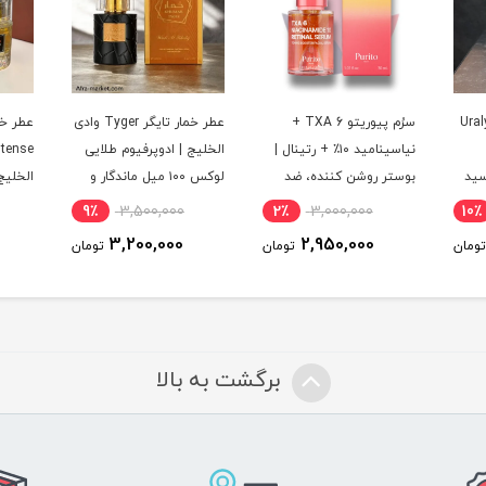
یت یو Uralyt-U
سرُم پیوریتو TXA 6 +
عطر خمار تایگر Tyger وادی
عطر خ
نیاسینامید ۱۰٪ + رتینال |
الخلیج | ادوپرفیوم طلایی
سید
بوستر روشن کننده، ضد
لوکس ۱۰۰ میل ماندگار و
الخلیج
لک و جوانساز پوست
جذاب
لوکس ۱۰۰ میل ماندگ
9٪
3,500,000
2٪
3,000,000
10٪
3,200,000
2,950,000
تومان
تومان
تومان
برگشت به بالا