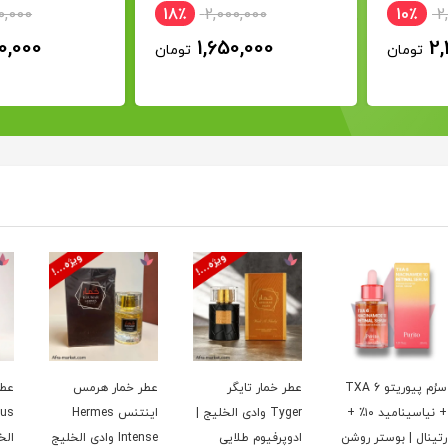
0,000
18٪
2,000,000
10٪
2
0,000
1,650,000
2,
تومان
تومان
تی تسکین
عطر ادکلن الگانس
ضد آفتاب نامبوزین
ماسک مو ترمیم
سرُم پیوریتو TXA 6
عطر خمار تایگر
عطر خمار هرمس
عطر
روشن کننده
کرانفورد | اصل
شماره 9 پپتاید اصل |
کننده تسوباکی
+ نیاسینامید ۱۰٪ +
Tyger وادی الخلیج |
اینتنس Hermes
 کیوب |
ضدچروک و جوانساز
پریمیوم شیسید
رتینال | بوستر روشن
ادوپرفیوم طلایی
Intense وادی الخلیج
الخ