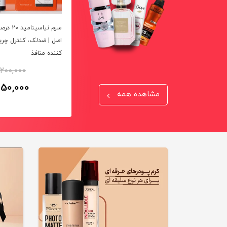
سرم بوستر شات ویتامین سی
سرم نیاسین
آرنسیا Vitamin C Booster Shot |
اصل | ضدلک، کنترل چر
روشن‌کننده، ضدلک و افزایش
کننده منافذ
درخشندگی پوست
,200,000
10٪
2,500,000
950,000
2,250,000
تومان
مشاهده همه