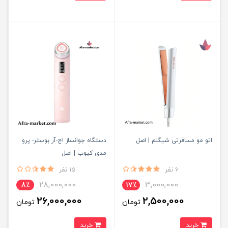
اتو مو مسافرتی شیگلم | اصل
دستگاه جوانساز اج-آر بوستر- پرو
مدی کیوب | اصل
6 نفر
15 نفر
28,000,000
3,000,000
8٪
17٪
26,000,000
2,500,000
تومان
تومان
خرید
خرید