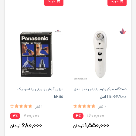
خرید
خرید
دستگاه میکرودرم باراباس نانو مدل
موزن گوش و بینی پاناسونیک
B.R-2.7.0.0 | اصل
ER115
2 نفر
1 نفر
700,000
1,600,000
3٪
4٪
680,000
1,550,000
تومان
تومان