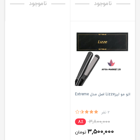
ناموجود
ناموجود
اتو مو لیزLizze اصل مدل Extreme
2 نفر
3,800,000
8٪
3,500,000
تومان