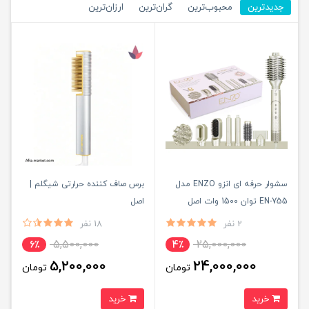
جدیدترین
محبوب‌ترین
گران‌ترین
ارزان‌ترین
سشوار حرفه ای انزو ENZO مدل
برس صاف کننده حرارتی شیگلم |
EN-755 توان 1500 وات اصل
اصل
2 نفر
18 نفر
5,500,000
25,000,000
6٪
4٪
5,200,000
24,000,000
تومان
تومان
خرید
خرید