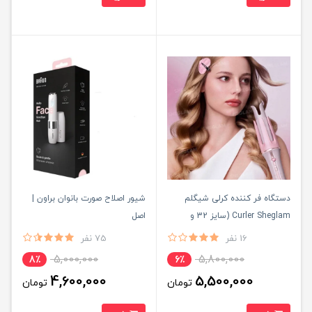
دستگاه فر کننده کرلی شیگلم
شیور اصلاح صورت بانوان براون |
Curler Sheglam (سایز 32 و
اصل
25میل)
16 نفر
75 نفر
5,000,000
5,800,000
8٪
6٪
4,600,000
5,500,000
تومان
تومان