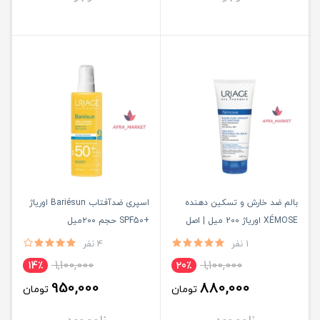
بالم ضد خارش و تسکین دهنده
اسپری ضدآفتاب Bariésun اوریاژ
XÉMOSE اوریاژ 200 میل | اصل
+SPF50 حجم ۲۰۰میل
1 نفر
4 نفر
1,100,000
1,100,000
14٪
20٪
950,000
880,000
تومان
تومان