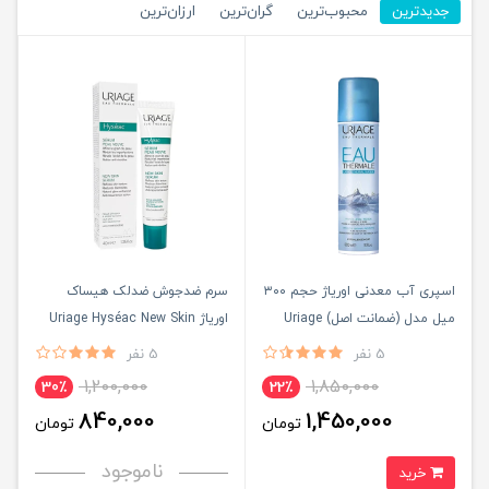
جدیدترین
محبوب‌ترین
گران‌ترین
ارزان‌ترین
اسپری آب معدنی اوریاژ حجم ۳۰۰
سرم ضدجوش ضدلک هیساک
میل مدل (ضمانت اصل) Uriage
اوریاژ Uriage Hyséac New Skin
Eau Thermale Water
Serum 40ml | اصل
5 نفر
5 نفر
1,200,000
1,850,000
30٪
22٪
840,000
1,450,000
تومان
تومان
ناموجود
خرید