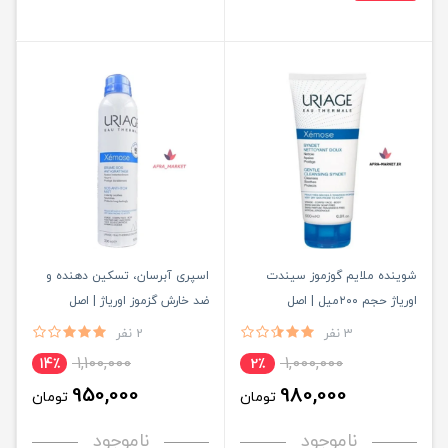
شوینده ملایم گوزموز سیندت
اسپری آبرسان، تسکین دهنده و
اوریاژ حجم ۲۰۰میل | اصل
ضد خارش گزموز اوریاژ | اصل
3 نفر
2 نفر
1,100,000
1,000,000
14٪
2٪
950,000
980,000
تومان
تومان
ناموجود
ناموجود