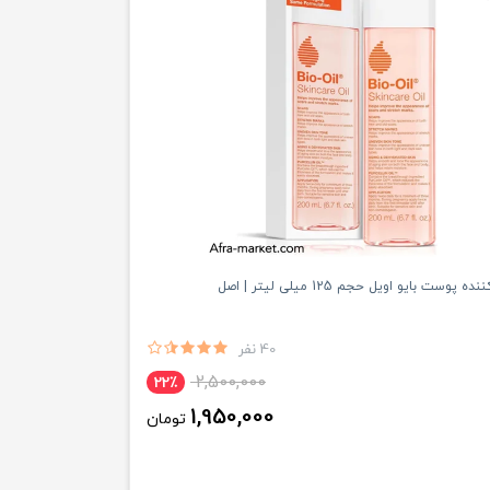
وست بایو اویل حجم 125 میلی لیتر | اصل
40 نفر
2,500,000
22٪
1,950,000
تومان