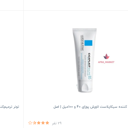
نده سیکاپلاست لاورش پوزای 40 و 100میل | اصل
تونر ترمیم‌ک
29 نفر