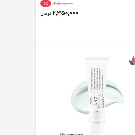
2,500,000
6٪
2,350,000
تومان