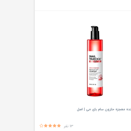
ننده معجزه حلزون سام بای می | اصل
13 نفر