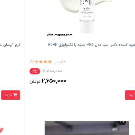
ننده دکتر التیا مدل 345 جدید با تکنولوژی PDRN
کرم آبرسان ح
34 نفر
2,700,000
2٪
2,650,000
تومان
خرید