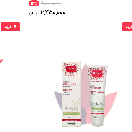
2,800,000
13٪
2,450,000
تومان
خرید