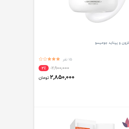
لزون و پپتاید جومیسو
15 نفر
2,900,000
2٪
2,850,000
تومان