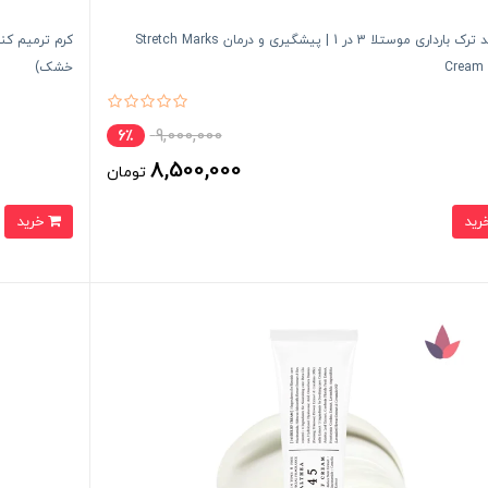
کرم ضد ترک بارداری موستلا 3 در 1 | پیشگیری و درمان Stretch Marks
Cream 
خشک)
9,000,000
6٪
8,500,000
تومان
خرید