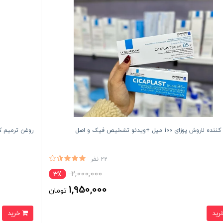
اروش پوزای 100 میل +ویدئو تشخيص فیک و اصل
روغن ترمیم کننده پ
22 نفر
2,000,000
3٪
1,950,000
تومان
خرید