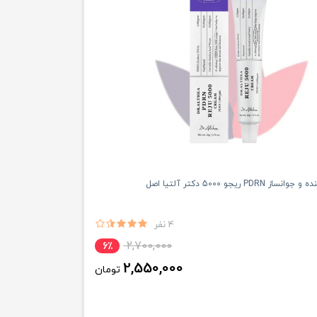
PDRN ریجو 5000 دکتر آلتیا اصل
4 نفر
2,700,000
6٪
2,550,000
تومان