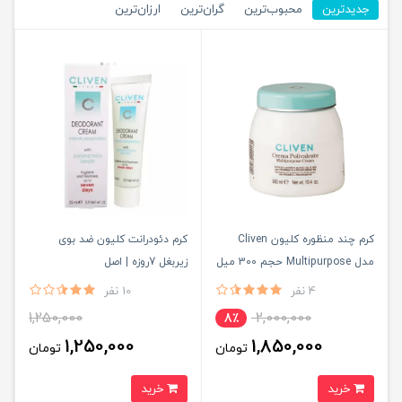
جدیدترین
محبوب‌ترین
گران‌ترین
ارزان‌ترین
کرم چند منظوره کلیون Cliven
کرم دئودرانت کلیون ضد بوی
مدل Multipurpose حجم 300 میل
زیربغل 7روزه | اصل
| اصل
4 نفر
10 نفر
1,250,000
2,000,000
8٪
1,250,000
1,850,000
تومان
تومان
خرید
خرید