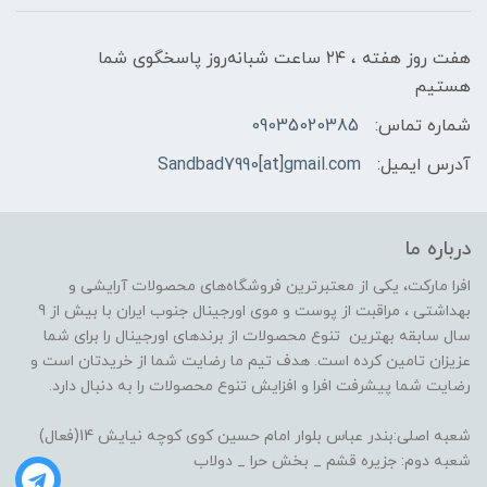
هفت روز هفته ، ۲۴ ساعت شبانه‌روز پاسخگوی شما
هستیم
شماره تماس:
09035020385
آدرس ایمیل:
Sandbad7990[at]gmail.com
درباره ما
افرا مارکت، یکی از معتبرترین فروشگاه‌های محصولات آرایشی و
بهداشتی ، مراقبت از پوست و موی اورجینال جنوب ایران با بیش از 9
سال سابقه بهترین تنوع محصولات از برندهای اورجینال را برای شما
عزیزان تامین کرده است. هدف تیم ما رضایت شما از خریدتان است و
رضایت شما پیشرفت افرا و افزایش تنوع محصولات را به دنبال دارد.
شعبه اصلی:بندر عباس بلوار امام حسین کوی کوچه نیایش 14(فعال)
شعبه دوم: جزیره قشم _ بخش حرا _ دولاب