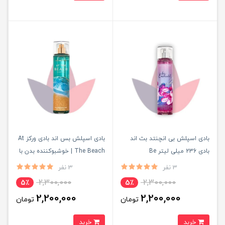
بادی اسپلش بی انچنتد بث اند
بادی اسپلش بس اند بادی ورکز At
بادی 236 میلی لیتر Be
The Beach | خوشبوکننده بدن با
Enchanted اصل
رایحه خنک، ساحلی و آرامش‌بخش
3 نفر
3 نفر
اصل
2,300,000
2,300,000
5٪
5٪
2,200,000
2,200,000
تومان
تومان
خرید
خرید