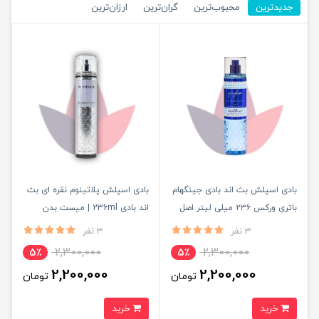
جدیدترین
محبوب‌ترین
گران‌ترین
ارزان‌ترین
بادی اسپلش بث اند بادی جینگهام
بادی اسپلش پلاتینوم نقره ای بث
باتری ورکس ۲۳۶ میلی لیتر اصل
اند بادی 236ml | میست بدن
Platinum Bath and Body Works
Gingham Bath and Body Works
3 نفر
3 نفر
2,300,000
2,300,000
5٪
5٪
2,200,000
2,200,000
تومان
تومان
خرید
خرید