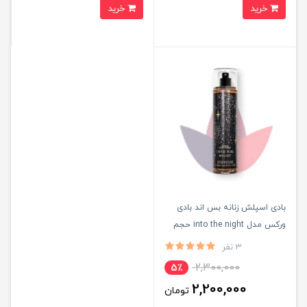
خرید
خرید
بادی اسپلش زنانه بس اند بادی
ورکس مدل into the night حجم
236 میلی لیتر اصل
3 نفر
2,300,000
5٪
2,200,000
تومان