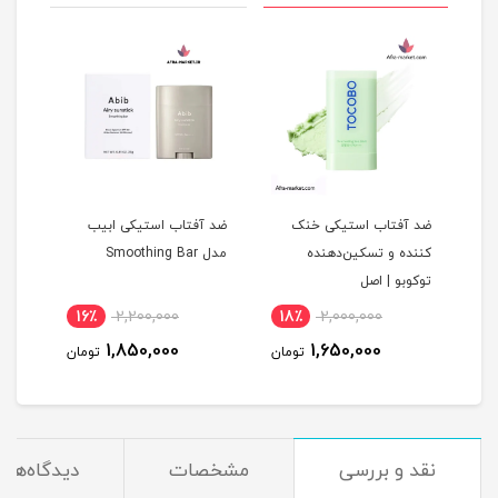
ضد آفتاب استیکی خنک
ضد آفتاب استیکی ابیب
ضد آ
بو
کننده و تسکین‌دهنده
مدل Smoothing Bar
توکوبو‌‌ | اصل
اصل
16٪
2,200,000
18٪
2,000,000
8
1,850,000
1,650,000
مان
تومان
تومان
نقد و بررسی
مشخصات
دیدگاه‌ها