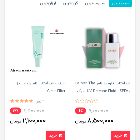
جدیدترین
محبوب‌ترین
گران‌ترین
ارزان‌ترین
ضدآفتاب فلویید لامر La Mer The
اسنس ضدآفتاب نامبوزین مدل
UV Defense Fluid | SPF50 سبک
Clear Filter ‌‌
و لوکس ۵۰ml
3 نفر
2,500,000
9,000,000
16٪
6٪
2,100,000
8,500,000
تومان
تومان
خرید
خرید