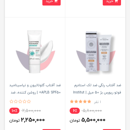
خرید
خرید
ضد آفتاب رنگی ضد لک استادرم
ضد آفتاب گلوتاتیون و نیاسینامید
فوتو ریورس بژ 50 میل | Institut
APLB SPF50+ | روشن کننده، ضد
Esthederm Photo Reverse Beige
لک و محافظت کامل پوست
1 نفر
SPF50+
2,500,000
5,800,000
10٪
6٪
2,250,000
5,500,000
تومان
تومان