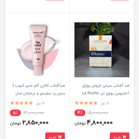
ضد آفتاب سرمی لاروش پوزای
ضدآفتاب کلاژن گلو مدی کیوب |
آنتلیوس یووی ایر La Roche-
بدون رد سفیدی و درخشان مدل
Posay SPF50+ | بدون سفیدک و
No Cast Just Glow
3 نفر
3 نفر
آبرسان ۵۰m
3,000,000
5,000,000
5٪
4٪
2,850,000
4,800,000
تومان
تومان
خرید
خرید