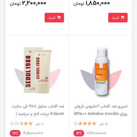
2,200,000
1,850,000
تومان
تومان
خرید
خرید
اسپری ضد آفتاب آنتلیوس لاروش
ضد آفتاب سئول 1988 کی سکرت
پوزای SPF50+ Anthelios Invisible
K-Secret درخت کاج و سرامید |
Spray | اصل
اصل
5 نفر
6 نفر
2,500,000
2,200,000
16٪
12٪