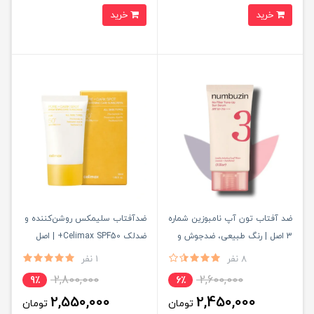
خرید
خرید
ضد آفتاب تون آپ نامبوزین شماره
ضدآفتاب سلیمکس روشن‌کننده و
3 اصل | رنگ طبیعی، ضدجوش و
ضدلک Celimax SPF50+ | اصل
کنترل منافذ
کره
8 نفر
1 نفر
2,800,000
2,600,000
9٪
6٪
2,550,000
2,450,000
تومان
تومان