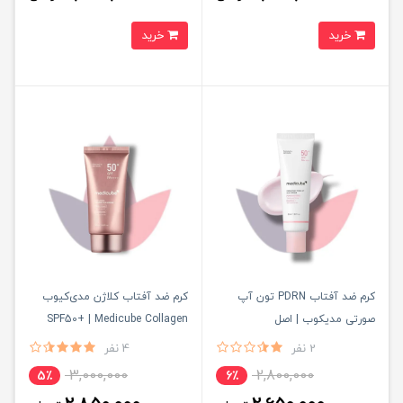
خرید
خرید
کرم ضد آفتاب PDRN تون آپ
کرم ضد آفتاب کلاژن مدی‌کیوب
صورتی مدیکوب | اصل
SPF50+ | Medicube Collagen
Firming Sun Cream
2 نفر
4 نفر
3,000,000
2,800,000
5٪
6٪