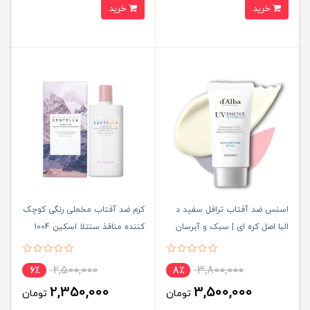
خرید
خرید
اسنس ضد آفتاب ترافل سفید د
کرم ضد آفتاب مخملی رنگی کوچک
البا اصل کره ای | سبک و آبرسان
کننده منافذ سنتلا اسکین 1004
SPF50+ d'Alba UV Essence
SPF50+ حجم 50 میل
Waterfull
2,500,000
3,800,000
6٪
8٪
2,350,000
3,500,000
تومان
تومان