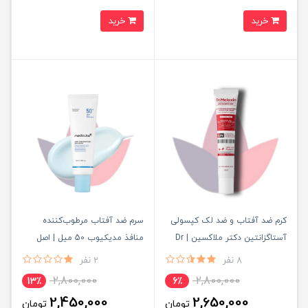
خرید
خرید
کرم ضد آفتاب و ضد لک کپسولی
سرم ضد آفتاب مرطوب‌کننده
آستاگزانتین دکتر ملاکسین | Dr
منافذ مدیکیوب 50 میل | اصل
Melaxin Capsule Sun Cream
8 نفر
2 نفر
2,800,000
2,800,000
13٪
6٪
2,450,000
2,650,000
تومان
تومان