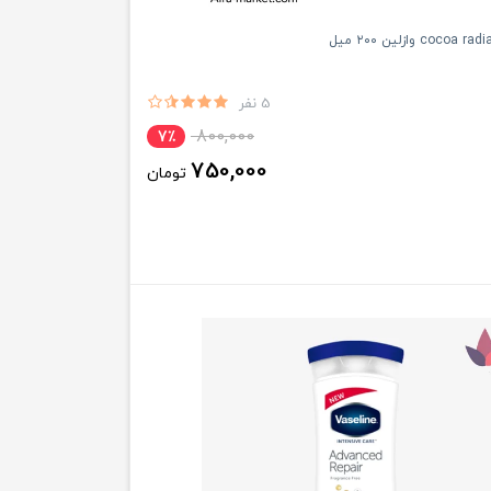
5 نفر
800,000
7٪
750,000
تومان