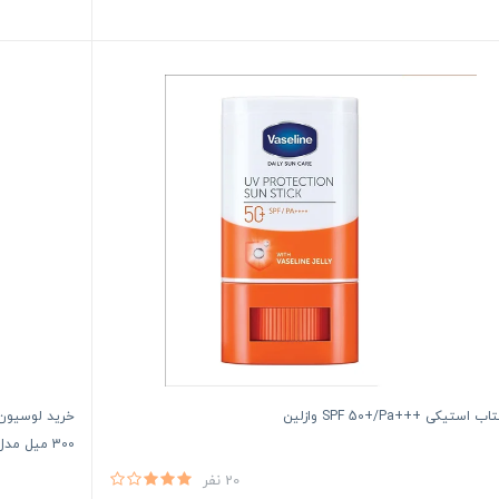
استیکی +++SPF 50+/Pa وازلین
خرید لوسیون 
300 میل مدل Pro-Age
20 نفر