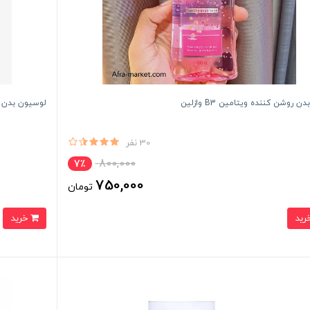
ن روشن کننده ویتامین B3 وازلین
لوسیون بدن وازلین - r
30 نفر
800,000
7٪
750,000
تومان
خرید