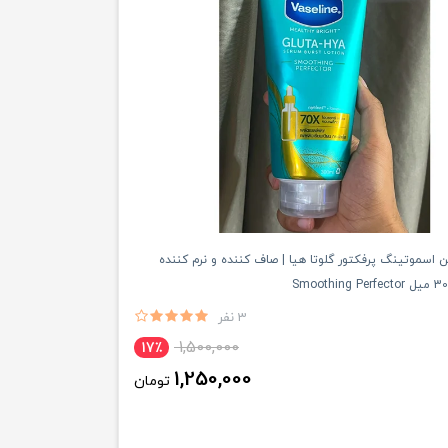
ن اسموتینگ پرفکتور گلوتا هیا | صاف کننده و نرم کننده
3 نفر
1,500,000
17٪
1,250,000
تومان