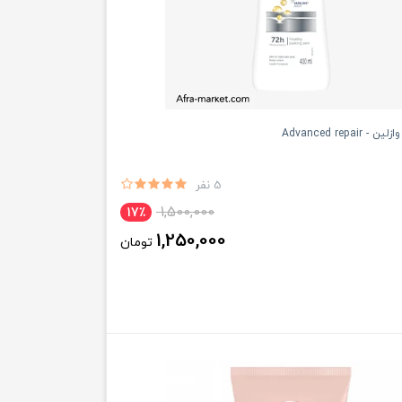
Advanced repai
5 نفر
1,500,000
17٪
1,250,000
تومان