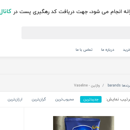
کانال
زانه انجام می شود، جهت دریافت کد رهگیری پست در
رید
درباره ما
تماس با ما
رندها barands
وازلین - Vaseline
تیب نمایش:
جدیدترین
محبوب‌ترین
گران‌ترین
ارزان‌ترین