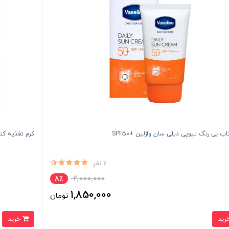
ب بی رنگ تیوپی دیلی سان وازلین +SPF50
کرم تغذیه کن
6 نفر
2,000,000
8٪
1,850,000
تومان
خرید