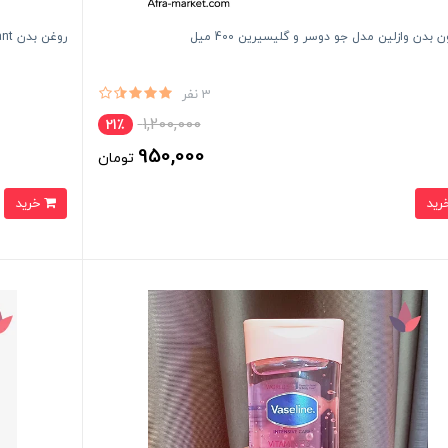
 بدن وازلین مدل جو دوسر و گلیسیرین 400 میل
روغن بدن cocoa radiant وازلین ۲۰۰ میل
3 نفر
1,200,000
21٪
950,000
تومان
خرید