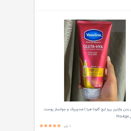
بدن وازلین پرو ایج گلوتا هیا | ضدچروک و جوانساز پوست
1 نفر