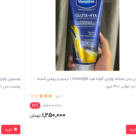
لوسیون بدن شبانه وازلین گلوتا هیا Overnight | ترمیم و روشن کننده
لوسیون وازلی
خواب 300 میل
پوست بدن 300 میل Smoothing Perfector
2 نفر
1,500,000
17٪
1,250,000
تومان
خرید