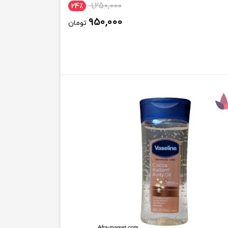
1,250,000
24٪
950,000
تومان