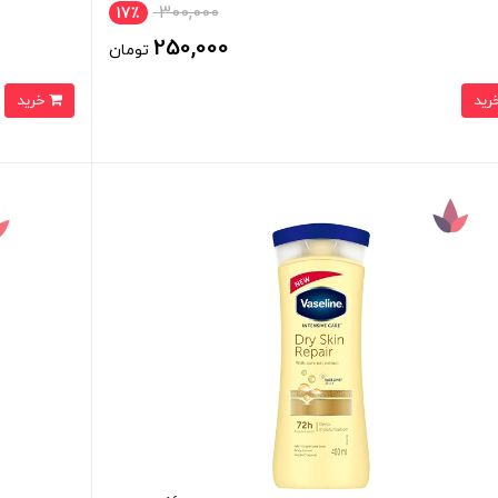
300,000
17٪
250,000
تومان
خرید