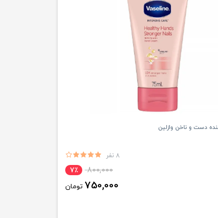
نده دست و ناخن وازلین
8 نفر
800,000
7٪
750,000
تومان