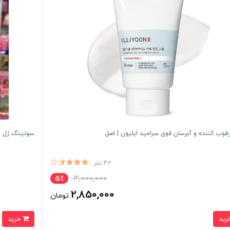
طوب کننده و آبرسان قوی سرامید ایلیون | اصل
سوتینگ ژل مرطوب 
42 نفر
3,000,000
5٪
2,850,000
تومان
خرید