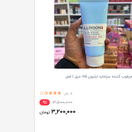
کننده سرامايد ایلیون ۱۷۵ میل | اصل
8 نفر
3,500,000
9٪
3,200,000
تومان