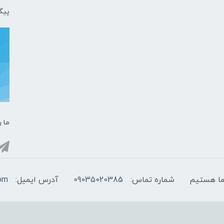
پیگ
ما ر
شماره تماس:
09035020385
آدرس ایمیل:
com