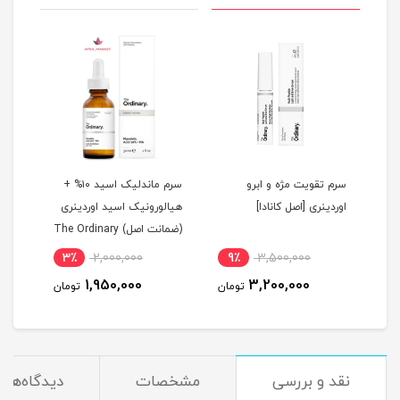
ل
سرم تقویت مژه و ابرو
سرم ماندلیک اسید ۱۰% +
سرم 
Re
اوردینری [اصل کانادا]
هیالورونیک اسید اوردینری
(ضمانت اصل) The Ordinary
اوردینری RY
3٪
2,000,000
9٪
3,500,000
8
1,950,000
3,200,000
مان
تومان
تومان
نقد و بررسی
مشخصات
دیدگاه‌ها