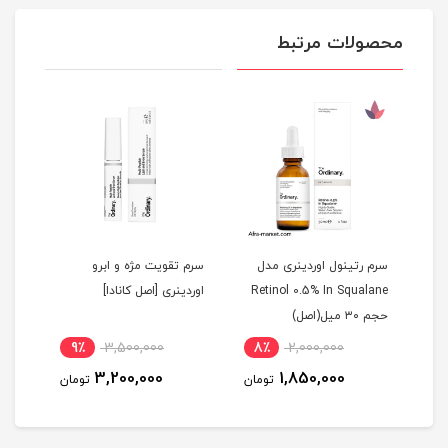
محصولات مرتبط
سرم رتینول اوردینری مدل
سرم تقویت مژه و ابرو
Retinol 0.5% In Squalane
اوردینری [اصل کانادا]
هیال
حجم ۳۰ میل(اصل)
(ضمانت 
9٪
3,500,000
8٪
2,000,000
3
3,200,000
1,850,000
مان
تومان
تومان