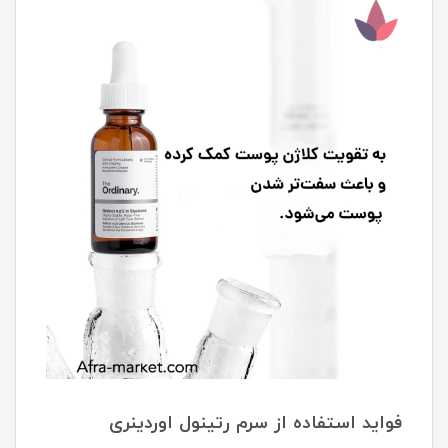
فواید استفاده از سرم رتینول اوردینری