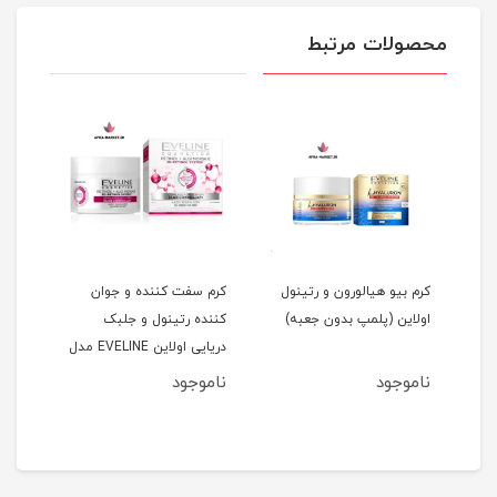
محصولات مرتبط
کی
کرم بیو هیالورون و رتینول
کرم سفت کننده و جوان
سرم 
I
اولاین (پلمپ بدون جعبه)
کننده رتینول و جلبک
۵
دریایی اولاین EVELINE مدل
ضد آ
3D حجم 50 میل (اصل)
ناموجود
ناموجود
نام