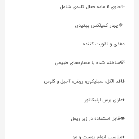
✨حاوی 11 ماده فعال کلیدی شامل
🔷چهار کمپلکس پپتیدی
مغذی و تقویت کننده
🍃ساخته شده با عصاره‌های طبیعی
فاقد الکل، سیلیکون، روغن، آجیل و گلوتن
♦️دارای برس اپلیکاتور
👁️قابل استفاده در زیر ریمل
♦️مناسب انواع پوست و مو