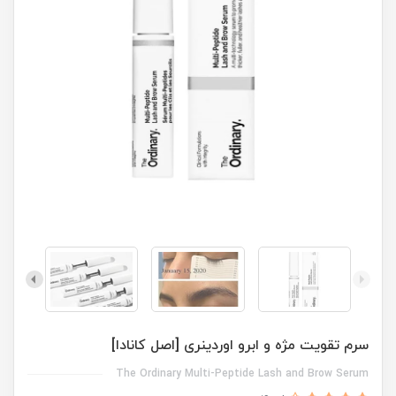
سرم تقویت مژه و ابرو اوردینری [اصل کانادا]
The Ordinary Multi-Peptide Lash and Brow Serum