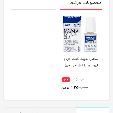
محصولات مرتبط
محلول تقویت کننده مژه و
ابرو ماوالا ( اصل سوئیس)
10٪
2,500,000
2,250,000
تومان