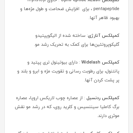
کمپلکس SymPeptide XLash
: حاوی myristoyl
pentapeptide ، برای افزایش ضحامت و طول مژه‌ها و
بهبود ظاهر آنها.
کمپلکس آنارژی
: ساخته شده از الیگوپپتیدو
گلیکوپروتئین‌ها برای کمک به تحریک رشد مو.
کمپلکس Widelash
: دارای بیوتینول تری پپتید و
پانتنول، برای رطوبت رسانی و تقویت مژه و ابرو و بلند و
پر پشت کردن آنها.
کمپلکس ردنسیل
: از عصاره چوب لاریکس اروپا، عصاره
برگ کاملیا سیننسیس و کلرید روی، که در رشد مو نقش
موثری دارند.