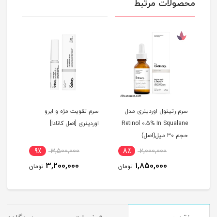
محصولات مرتبط
سرم رتینول اوردینری مدل
سرم تقویت مژه و ابرو
Retinol 0.5% In Squalane
اوردینری [اصل کانادا]
هیال
حجم ۳۰ میل(اصل)
(ضمانت 
9٪
3,500,000
8٪
2,000,000
3
3,200,000
1,850,000
مان
تومان
تومان