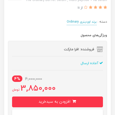
The Ordinary Buffet Serum , multi peptide + ha serum
از 11
دسته :
برند اوردینری Ordinary
ویژگی‌های محصول
فروشنده: افرا مارکت
آماده ارسال
4%
4,000,000
3,850,000
تومان
افزودن به سبدخرید