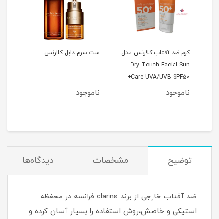
نس
کرم ضد آفتاب کلارنس مدل
ست سرم دابل کلارنس
سرم 
Dry Touch Facial Sun
سرم 
Care UVA/UVB SPF50+
ناموجود
ناموجود
نام
1
مان
توضیح
مشخصات
دیدگاه‌ها
ضد آفتاب خارجی از برند clarins فرانسه در محفظه
استیکی و خاصش،روش استفاده را بسیار آسان کرده و