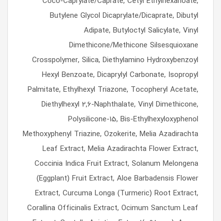
Coco-Caprylate/Caprate, Cetyl Ethylhexanoate,
Butylene Glycol Dicaprylate/Dicaprate, Dibutyl
Adipate, Butyloctyl Salicylate, Vinyl
Dimethicone/Methicone Silsesquioxane
Crosspolymer, Silica, Diethylamino Hydroxybenzoyl
Hexyl Benzoate, Dicaprylyl Carbonate, Isopropyl
Palmitate, Ethylhexyl Triazone, Tocopheryl Acetate,
Diethylhexyl 2,6-Naphthalate, Vinyl Dimethicone,
Polysilicone-15, Bis-Ethylhexyloxyphenol
Methoxyphenyl Triazine, Ozokerite, Melia Azadirachta
Leaf Extract, Melia Azadirachta Flower Extract,
Coccinia Indica Fruit Extract, Solanum Melongena
(Eggplant) Fruit Extract, Aloe Barbadensis Flower
Extract, Curcuma Longa (Turmeric) Root Extract,
Corallina Officinalis Extract, Ocimum Sanctum Leaf