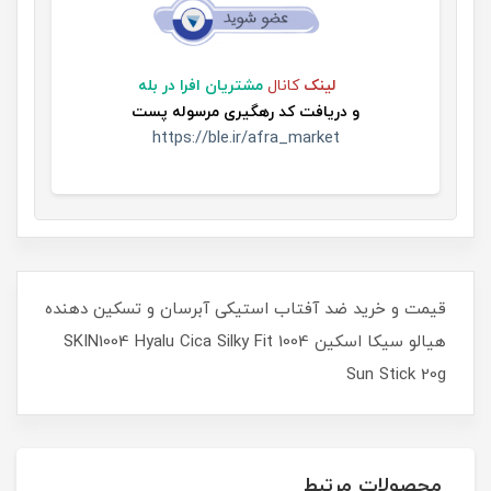
لینک
کانال
مشتریان افرا در بله
و
دریافت کد رهگیری مرسوله پست
https://ble.ir/afra_market
قیمت و خرید ضد آفتاب استیکی آبرسان و تسکین دهنده
هیالو سیکا اسکین 1004 SKIN1004 Hyalu Cica Silky Fit
Sun Stick 20g
محصولات مرتبط