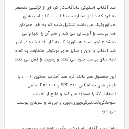
ضد آفتاب استیکی ماداگاسکار کره ای از ترکیبی منحصر
به فرد که شامل عصاره سنتلا آسیاتیکا و اسیدهای
هیالورونیک می باشد تشکیل شده که به طور همزمان
هم پوست را آبرسانی می کند و هم آن را التیام می
بخشد.3 نوع اسید هیالورونیک به کار رفته شده در این
ضد آفتاب با وزن و سایز های مولکولی متفاوت به تمام
لایه های پوست نفوذ می کنند و رطوبت را قفل می کنند.
این محصول هم مانند کرم ضد آفتاب اسکین 1004 ، با
فیلتر های محافظتی +SPF 50 و ++++PA تمامی
اشعات UV را مسدود می کند و مانع از آفتاب
سوختگی،لک،تیرگی،پیری،چین و چروک و سرطان پوست
می شود.
بافت ضد آفتاب استیکی اسکین 1004 نرم و بدون چربی