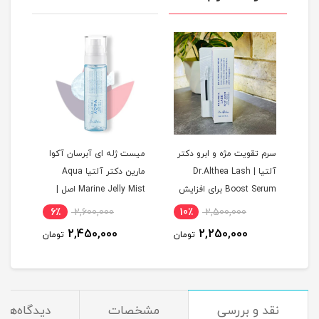
از
سرم تقویت مژه و ابرو دکتر
میست ژله ای آبرسان آکوا
آلتیا | Dr.Althea Lash
مارین دکتر آلتیا Aqua
Boost Serum برای افزایش
Marine Jelly Mist اصل |
دفاع
رشد، ضخامت و استحکام
اسپری آبرسان و درخشان
6٪
2,600,000
10٪
2,500,000
6
مژه اصل
کننده پوست
2,450,000
2,250,000
مان
تومان
تومان
نقد و بررسی
مشخصات
دیدگاه‌ها