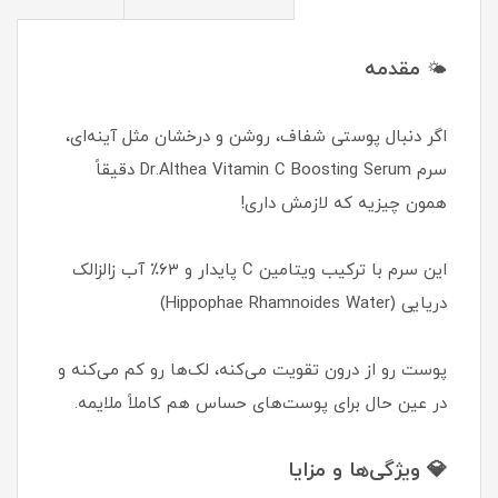
مقدمه
🌤
اگر دنبال پوستی شفاف، روشن و درخشان مثل آینه‌ای،
سرم Dr.Althea Vitamin C Boosting Serum دقیقاً
همون چیزیه که لازمش داری!
این سرم با ترکیب ویتامین C پایدار و ۶۳٪ آب زالزالک
دریایی (Hippophae Rhamnoides Water)
پوست رو از درون تقویت می‌کنه، لک‌ها رو کم می‌کنه و
در عین حال برای پوست‌های حساس هم کاملاً ملایمه.
💎 ویژگی‌ها و مزایا