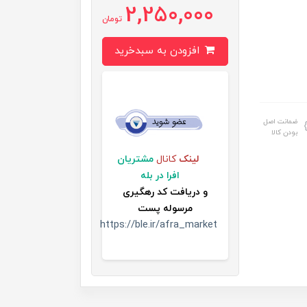
2,250,000
تومان
افزودن به سبدخرید
ضمانت اصل
بودن کالا
لینک
کانال
مشتریان
افرا در بله
و
دریافت کد رهگیری
مرسوله پست
https://ble.ir/afra_market