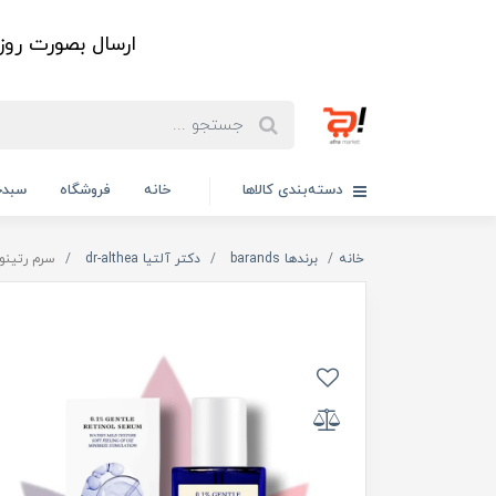
ارسال بصورت رو
دسته‌بندی کالاها
خانه
فروشگاه
سبدخ
خانه
برندها barands
دکتر آلتیا dr-althea
سرم رتینول 0.1 درصد دکتر آلتیا .1% Gentle Retinol