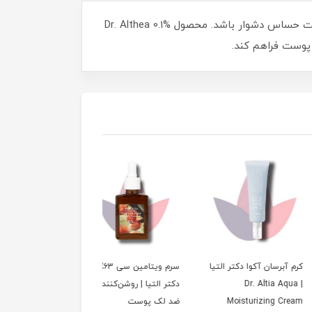
رتینول یکی از مؤثرترین ترکیبات ضدپیری در مراقبت پوست است، اما استفاده‌اش به دلیل تحریک ممکن است برای پوست حساس دشوار باشد. محصول Dr. Althea 0.1%
رسان آکوا دکتر التیا
سرم ویتامین سی ۶3٪
کرم لیفت و سفت‌کننده
| Dr. Altia
دکتر التیا | روشن‌کننده و
دکتر آلثیا
Moisturizing 
ضد لک پوست