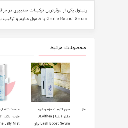
Gentle Retinol Serum با فرمول ملایم و ترکیب با موادی مثل باکوشیول طراحی شده تا اثرات رتینول را با تحریک کمتر بر پوست فراهم کند.
محصولات مرتبط
 ترمیم‌ کننده و جوانساز
سرم تقویت مژه و ابرو
میست ژله ای آبرسان 
PDRN ریجو 5000 دکتر
دکتر آلتیا | Dr.Althea
مارین دکتر آلتیا
یا اصل
Lash Boost Serum برای
e Jelly Mist