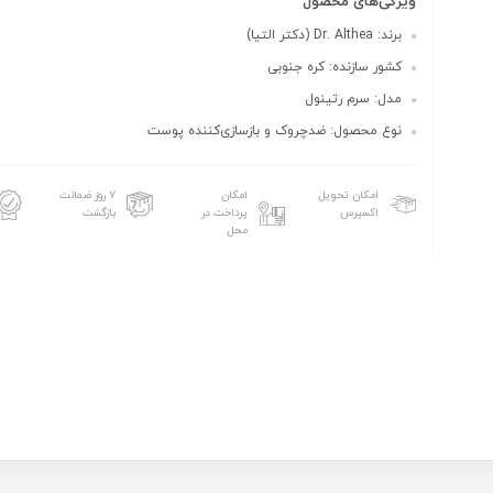
ویژگی‌های محصول
برند: Dr. Althea (دکتر التیا)
کشور سازنده: کره جنوبی
مدل: سرم رتینول
نوع محصول: ضدچروک و بازسازی‌کننده پوست
امکان تحویل
امکان
۷ روز ضمانت
اکسپرس
پرداخت در
بازگشت
محل