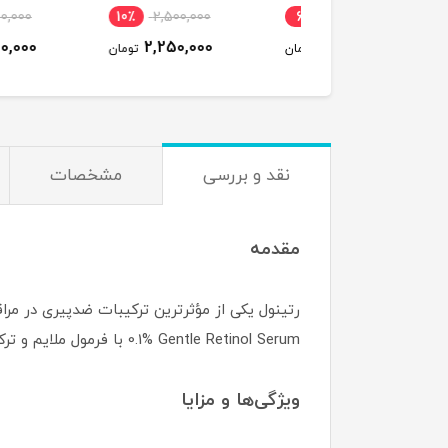
افزایش رشد، ضخامت و
اسپری آبرسان و درخش
2,600,000
10٪
2,500,000
6٪
2,700,000
استحکام مژه اصل
کننده پوست
2,450,000
2,250,000
2,550,000
تومان
تومان
ت
نقد و بررسی
مشخصات
مقدمه
0.1% Gentle Retinol Serum با فرمول ملایم و ترکیب با موادی مثل باکوشیول طراحی شده تا اثرات رتینول را با تحریک کمتر بر پوست فراهم کند.
ویژگی‌ها و مزایا