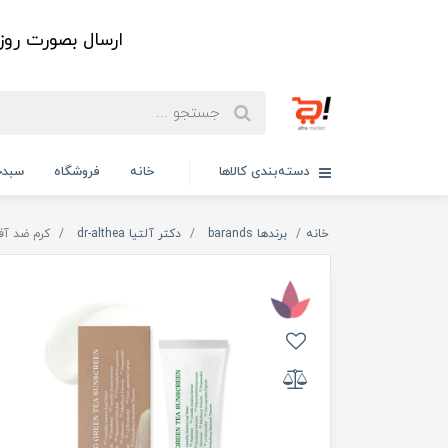
ارسال بصورت رو
دسته‌بندی کالاها
خانه
فروشگاه
سبدخ
خانه
برندها barands
دکتر آلتیا dr-althea
کرم ضد آفت