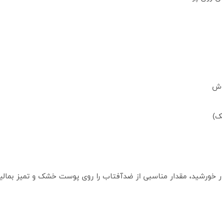
وش
ک)