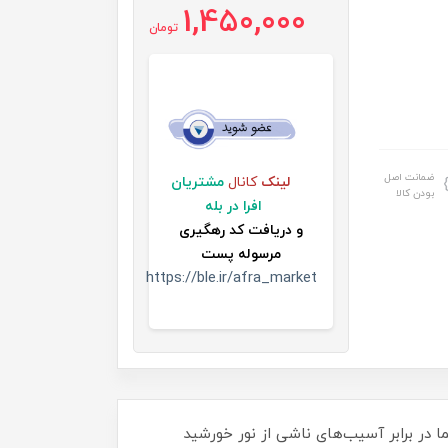
1,450,000
تومان
ضمانت اصل
لینک
کانال
مشتریان
بودن کالا
افرا در بله
و
دریافت کد رهگیری
مرسوله پست
https://ble.ir/afra_market
بدون چربی و کاملاً گیاهی است که با SPF مناسب از پوست شما در برابر آسیب‌های ناشی از نور خورشید