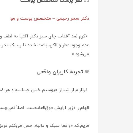
نظر پزشک متخصص پوست
👩‍⚕️
دکتر سحر رحیمی – متخصص پوست و مو:
«کرم ضد آفتاب چای سبز دکتر آلثیا به لطف و
عدم وجود عطر و الکل، باعث شده تا ریسک تحریک
می‌شود.»
تجربه کاربران واقعی
💬
فرناز.م از شیراز: «پوستم خیلی حساسه و هر ض
الهام.ر: «زیر آرایش فوق‌العاده‌ست. اصلاً نمی‌چسب
مریم.ک: «واقعا سبک و عالیه. حس می‌کنم قرم