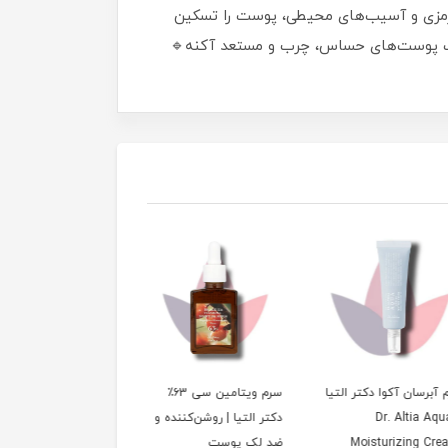
رمزی و آسیب‌های محیطی، پوست را تسکین
و ضد التهاب🔹 مناسب پوست‌های حساس، چرب و مستعد آکنه🔹
رسان آکوا دکتر التیا
سرم ویتامین سی ۶3٪
سرم رتینول 0.1 درصد 
| Dr. Altia
دکتر التیا | روشن‌کننده و
آلتیا Dr. Althea 0.1%
Moisturizing 
ضد لک پوست
Gentle Retinol