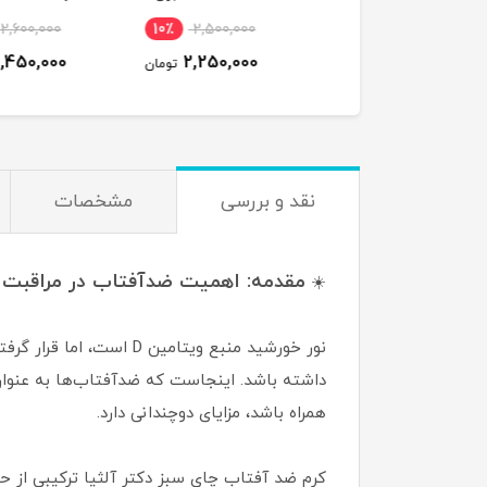
افزایش رشد، ضخامت و
اسپری آبرسان و درخش
2,600,000
10٪
2,500,000
6٪
2,700,000
استحکام مژه اصل
کننده پوست
2,450,000
2,250,000
2,550,000
تومان
تومان
ت
نقد و بررسی
مشخصات
مقدمه: اهمیت ضدآفتاب در مراقبت 
☀️
داشته باشد. اینجاست که ضدآفتاب‌ها به عنوا
همراه باشد، مزایای دوچندانی دارد.