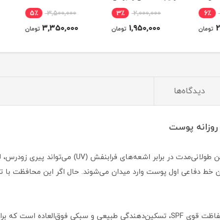
ان
فوری
5٪
3,500,000
3٪
2,000,000
6٪
3,350,000
1,950,000
ومان
تومان
تومان
دیدگاه‌ها
روزانه پوست
نور خورشید منبع ویتامین D است، اما قرار گرفتن طولانی‌
ن خط دفاعی اول پوست وارد میدان می‌شوند. حال اگر این محافظت با 
کرم ضد آفتاب چای سبز دکتر آلثیا ترکیبی از حفاظت قوی SPF، تسکین‌دهندگی طبیعی و 