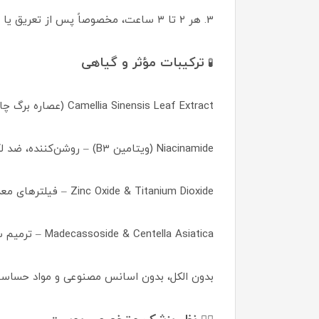
3. هر ۲ تا ۳ ساعت، مخصوصاً پس از تعریق یا شستن صورت، مجدداً استفاده کنید.
ترکیبات مؤثر و گیاهی
🧪
Camellia Sinensis Leaf Extract (عصاره برگ چای سبز) – ضد التهاب، ضد چربی، محافظ پوست
Niacinamide (ویتامین B3) – روشن‌کننده، ضد لک و تنظیم‌کننده چربی
Zinc Oxide & Titanium Dioxide – فیلترهای معدنی و غیرشیمیایی ضد UV
Madecassoside & Centella Asiatica – ترمیم سد پوستی و تسکین پوست آسیب‌دیده
بدون الکل، بدون اسانس مصنوعی و مواد حساسیت