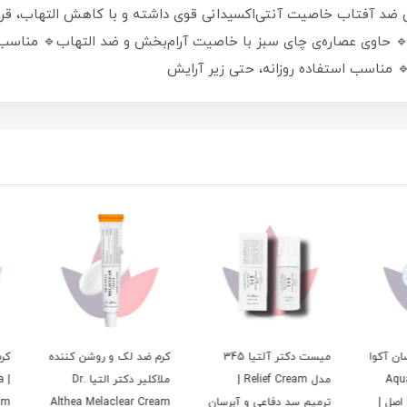
 در این ضد آفتاب خاصیت آنتی‌اکسیدانی قوی داشته و با کاهش الته
صاره‌ی چای سبز با خاصیت آرام‌بخش و ضد التهاب🔹 مناسب پوست‌های حساس، چرب و مستعد آکنه
بدون ایجاد حس چربی، سفیدک یا انسداد 
 التیا
کرم ضد لک و روشن کننده
میست دکتر آلتیا 345
میست
 Aqua
ملاکلیر دکتر التیا Dr.
مدل Relief Cream |
مارین
Cream
Althea Melaclear Cream
ترمیم سد دفاعی و آبرسان
Marine Jell