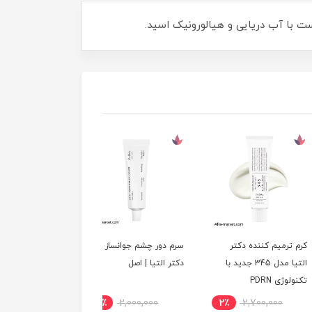
رمیم کننده دکتر
سرم دور چشم جوانساز
التیا مدل 345 جدید با
دکتر التیا | اصل
 PDRN
8٪
2,000,000
2٪
2,700,000