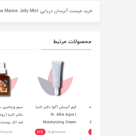
خرید میست آبرسان دریایی Aqua Marine Jelly Mist دکتر آلتیا اصل؛ اسپری آبرسان، مرطوب کننده و درخشان کننده پوست با آب دریایی و هیالورونیک اسید.
محصولات مرتبط
 ضد لک و روشن کننده
کرم آبرسان آکوا دکتر التیا
سرم
ملاکلیر دکتر التیا Dr.
| Dr. Altia Aqua
دکتر التیا | روشن‌کنند
Althea Melaclear Cr
Moisturizing Cream
ضد لک پوست
2,300,000
10٪
2,500,000
5٪
3,500,000