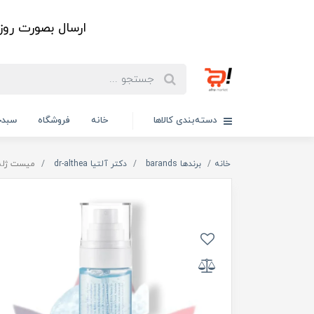
ارسال بصورت رو
دسته‌بندی کالاها
خانه
فروشگاه
سبدخ
خانه
برندها barands
دکتر آلتیا dr-althea
میست ژله ای آبرسان آکوا