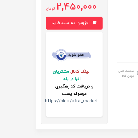
2,450,000
تومان
افزودن به سبدخرید
ضمانت اصل
لینک
کانال
مشتریان
بودن کالا
افرا در بله
و
دریافت کد رهگیری
مرسوله پست
https://ble.ir/afra_market