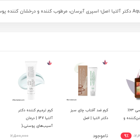
 ویتامین سی ۶3٪
کرم ضد آفتاب چای سبز
کرم ترمیم کننده دکتر
کرم ت
ه و
دکتر التیا | اصل
آلتیا 147 | درمان
آسیب‌های پوستی،(
تکنولوژی
پوست خشک)
ناموجود
2,500,000
9٪