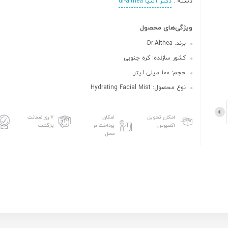
دسته :
دکتر آلتیا dr-althea
ویژگی‌های محصول
برند: Dr.Althea
کشور سازنده: کره جنوبی
حجم: 100 میلی لیتر
نوع محصول: Hydrating Facial Mist
امکان تحویل
امکان
۷ روز ضمانت
اکسپرس
پرداخت در
بازگشت
محل