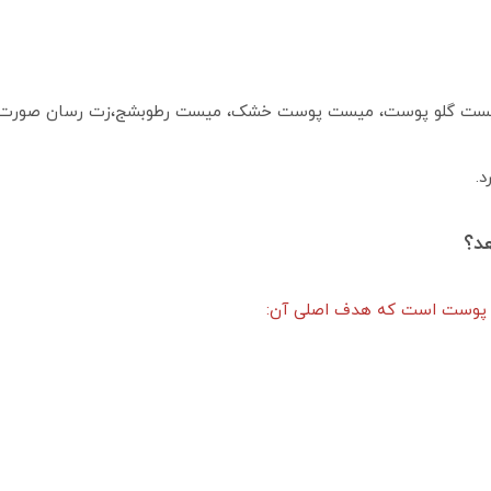
 میست گلو پوست، میست پوست خشک، میست رطوبشج‌،زت رسان صورت
د.
د؟
 پوست است که هدف اصلی آن: