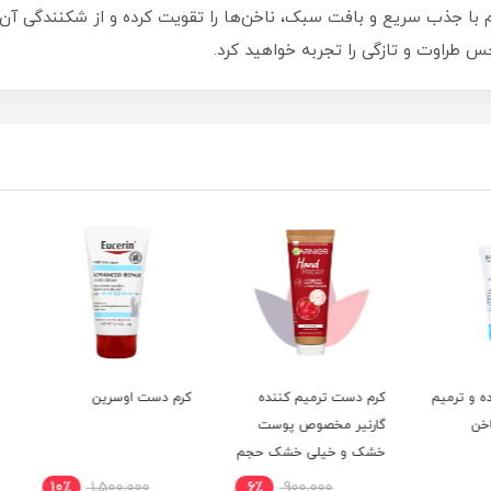
ا جذب سریع و بافت سبک، ناخن‌ها را تقویت کرده و از شکنندگی آن‌ه
 طراوت و تازگی را تجربه خواهید کرد.
رمیم
کرم دست ترمیم کننده
کرم دست اوسرین
گارنیر مخصوص پوست
آنتی 
خشک و خیلی خشک حجم
پوست
75 میل
نامو
10٪
1,500,000
6٪
900,000