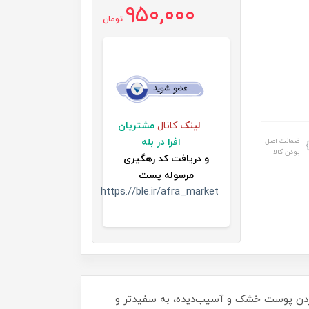
950,000
تومان
لینک
کانال
مشتریان
ضمانت اصل
افرا در بله
بودن کالا
و
دریافت کد رهگیری
مرسوله پست
https://ble.ir/afra_market
 علاوه بر نرم کردن پوست خشک و آسیب‌دیده، به سفیدتر و