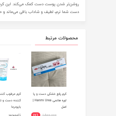
روشن‌تر شدن پوست دست کمک می‌کند. این کرم ب
دست شما نرم، لطیف و شاداب باقی می‌ماند و حس
محصولات مرتبط
 مرطوب‌کننده و
کرم رفع خشکی دست و پا
کرم مرطوب کننده و ت
دکننده دست فیر
اوره هانمی Hanmi Urea |
کننده دست و ناخن
ی | اصل
اصل
بایودرما
وجود
ناموجود
17٪
1,500,000