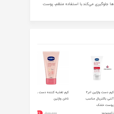
ا جلوگیری می‌کند.با استفاده منظم، پوست
کرم دست وازلین 1در2
کرم تغذیه کننده دست و
کرم دست مراقبتی و
باکتریال مناسب
ناخن وازلین
ترمیم کننده وازلین
 خشک
جود
ناموجود
7٪
800,000