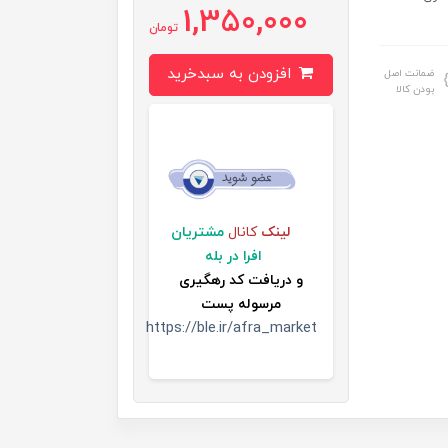
1,350,000
تومان
افزودن به سبدخرید
ضمانت اصل
بودن کالا
لینک
کانال
مشتریان
افرا در بله
و
دریافت کد رهگیری
مرسوله پست
https://ble.ir/afra_market