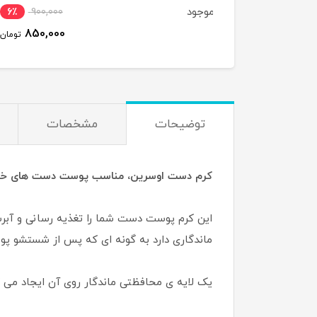
75 میل
وجود
1,500,000
6٪
900,000
1,350,000
850,000
تومان
ت
توضیحات
مشخصات
کرم دست اوسرین، مناسب پوست دست های خش
این کرم پوست دست شما را تغذیه رسانی و آب
ماندگاری دارد به گونه ای که پس از شستشو پو
یک لایه ی محافظتی ماندگار روی آن ایجاد می 