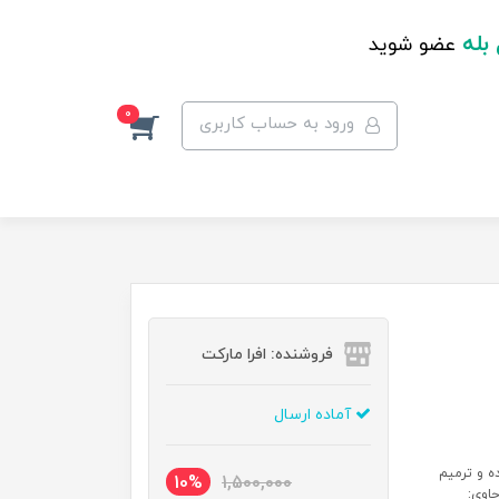
 بله
عضو شوید
0
ورود به حساب کاربری
فروشنده: افرا مارکت
آماده ارسال
اعته تسکین دهنده و ترمیم
10%
1,500,000
اوی: