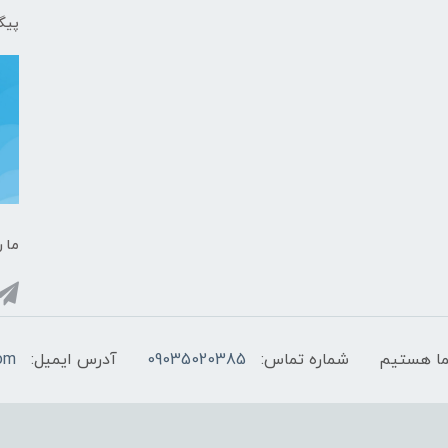
پیگ
ما ر
شماره تماس:
09035020385
آدرس ایمیل:
com