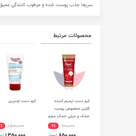
سریعا جذب پوست شده و مرطوب کنندگی عمیق و 
محصولات مرتبط
 دست ترمیم کننده
کرم دست اوسرین
کرم دست وازلین 1در2
نیر مخصوص پوست
آنتی باکتریال مناسب
ک و خیلی خشک حجم
پوست خشک
ناموجود
10٪
1,500,000
6٪
900,000
1,350,000
850,000
تومان
تومان