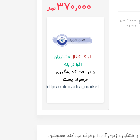
370,000
تومان
ضمانت اصل
بودن کالا
لینک
کانال
مشتریان
افرا در بله
و
دریافت کد رهگیری
مرسوله پست
https://ble.ir/afra_market
ی عمیق می کند و خشکی و زبری آن را برطرف می کند همچنین