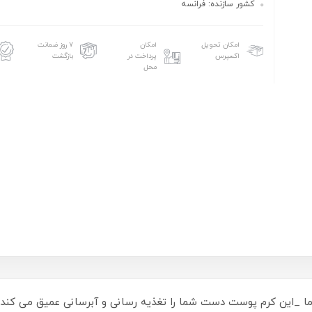
کشور سازنده: فرانسه
امکان تحویل
امکان
۷ روز ضمانت
اکسپرس
پرداخت در
بازگشت
محل
رید کرم دست و ناخن Atoderm بایودرما _این کرم پوست دست شما را تغذیه رسانی و آبرسان