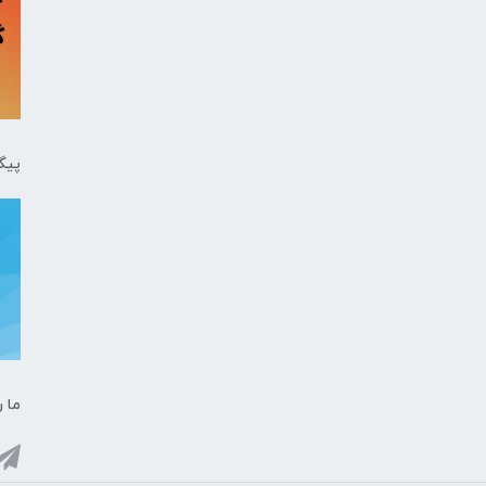
پیگ
ما ر