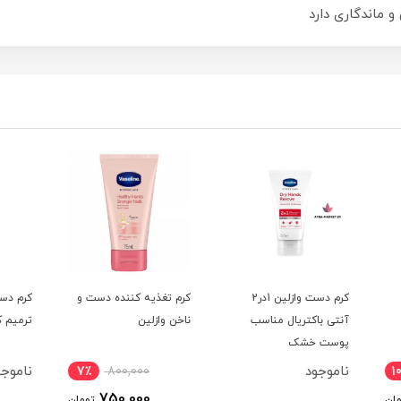
ماندگاری دارد
کرم تغذیه کننده دست و
کرم دست مراقبتی و
کرم د
ناخن وازلین
ترمیم کننده وازلین
فاقد ع
ناموجود
نامو
7٪
800,000
750,000
تومان