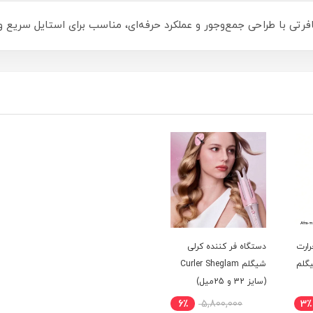
ارت
دستگاه فر کننده کرلی
گلم
شیگلم Curler Sheglam
(سایز 32 و 25میل)
6٪
5,800,000
3٪