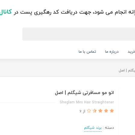
کانال
زانه انجام می شود، جهت دریافت کد رهگیری پست در
رید
درباره ما
تماس با ما
گلم | اصل
اتو مو مسافرتی شیگلم | اصل
Sheglam Mini Hair Straightener
از 6
دسته :
برند شیگلم