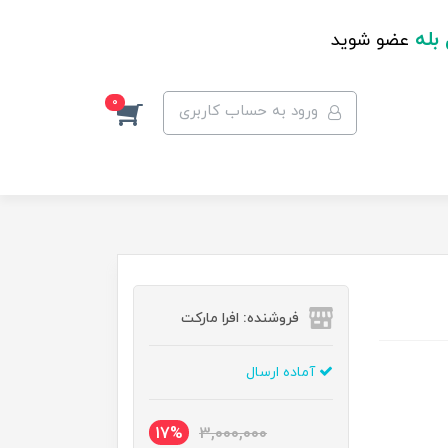
 بله
عضو شوید
0
ورود به حساب کاربری
فروشنده: افرا مارکت
آماده ارسال
17%
3,000,000