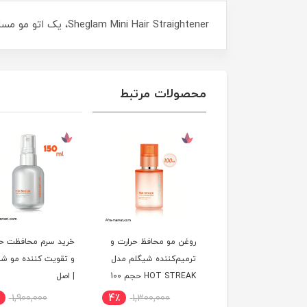
Sheglam Mini Hair Straightener، یک اتو مو مسافرتی با طراحی جمع‌وجور و عملکرد حرفه‌ای، مناسب برای استایل سریع و آسان در هر زمان و مکان!"
محصولات مرتبط
روغن مو محافظ حرارت و
خرید سرم محافظت حر
ترمیم‌کننده شیگلم مدل
و تقویت کننده مو شی
HOT STREAK حجم 100
| اصل
میل
1,900,000
4٪
1,300,000