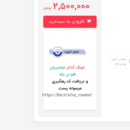
2,500,000
تومان
افزودن به سبدخرید
ضمانت اصل
بودن کالا
لینک
کانال
مشتریان
افرا در بله
و
دریافت کد رهگیری
مرسوله پست
https://ble.ir/afra_market