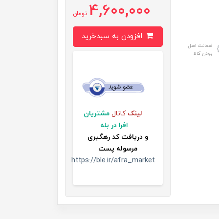
4,600,000
تومان
افزودن به سبدخرید
ضمانت اصل
بودن کالا
لینک
کانال
مشتریان
افرا در بله
و
دریافت کد رهگیری
مرسوله پست
https://ble.ir/afra_market