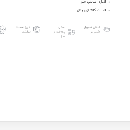
انداره: سانتی متر
اصالت کالا: اورجینال
امکان تحویل
امکان
۷ روز ضمانت
اکسپرس
پرداخت در
بازگشت
محل