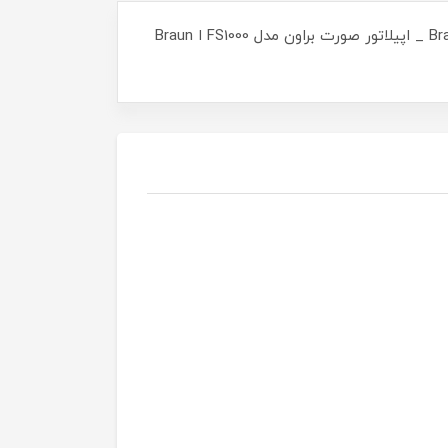
قیمت و خرید دستگاه موزن برقی براون مدل FS 1000برند: براون _ موزن براون اصلاح موهای زائد صورت بانوان Braun FS1000 _ اپیلاتور صورت براون مدل FS1000 ا Braun