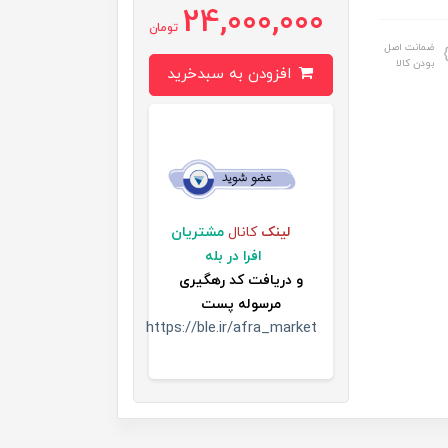
24,000,000
تومان
ضمانت اصل
بودن کالا
افزودن به سبدخرید
لینک
کانال
مشتریان
افرا در بله
و
دریافت کد رهگیری
مرسوله پست
https://ble.ir/afra_market