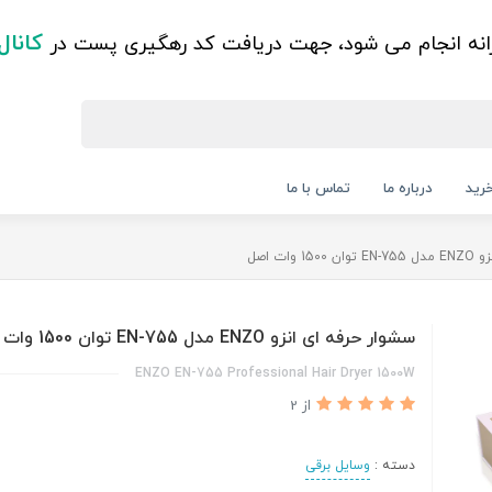
کانال
زانه انجام می شود، جهت دریافت کد رهگیری پست در
رید
درباره ما
تماس با ما
وات اصل
سشوار حرفه ای انزو ENZO مدل EN-755 توان 1500 وات اصل
ENZO EN-755 Professional Hair Dryer 1500W
از 2
دسته :
وسایل برقی