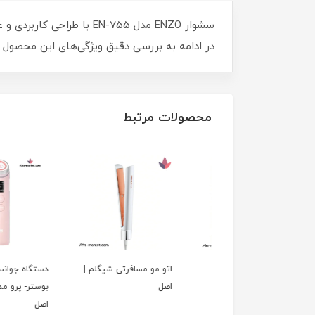
سشوار ENZO مدل EN-755 ب
در ادامه به بررسی دقیق ویژگی‌های این محصول پر
محصولات مرتبط
 صاف کننده حرارتی
اتو مو مسافرتی شیگلم |
دستگاه جوانساز اج-آر
لم | اصل
اصل
بوستر- پرو مدی کیوب
اصل