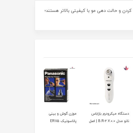
بال خشک کردن و حالت دهی مو با کیفیتی بالاتر هستند؛
 میکرودرم باراباس
موزن گوش و بینی
اتو مو لیزLizze اصل 
B.R- | اصل
پاناسونیک ER115
Extreme