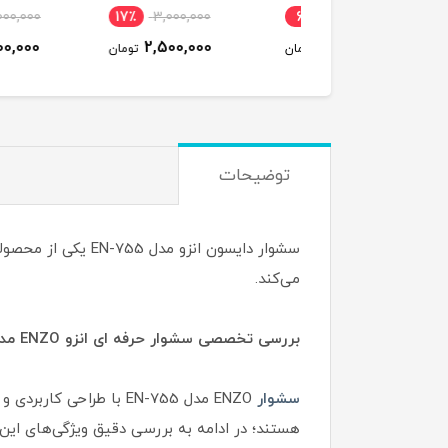
28,000,000
17٪
3,000,000
6٪
5,500,000
26,000,000
2,500,000
5,200,000
تومان
تومان
ت
توضیحات
سشوار دایسون انزو
می‌کند.
بررسی تخصصی سشوار حرفه ای انزو ENZO مدل EN-755
سشوار
ENZO مدل EN-755 با طر
هستند؛ در ادامه به بررسی دقیق ویژگی‌های این 