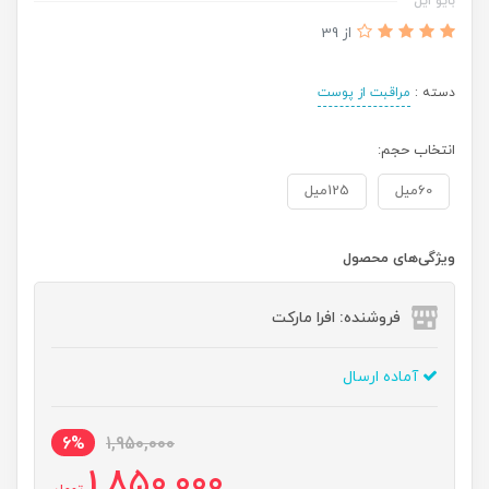
بایو اُیل
از 39
دسته :
مراقبت از پوست
انتخاب حجم:
60میل
125میل
ویژگی‌های محصول
فروشنده: افرا مارکت
آماده ارسال
6%
1,950,000
1,850,000