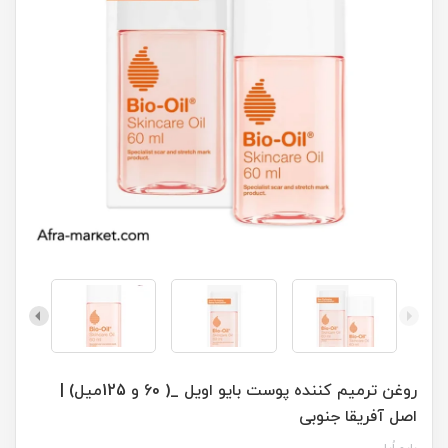
روغن ترمیم کننده پوست بایو اویل _( 60 و 125میل) |
اصل آفریقا جنوبی