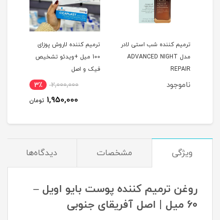
بدن
ترمیم کننده شب استی لادر
ترمیم کننده لاروش پوزای
امول
مدل ADVANCED NIGHT
100 میل +ویدئو تشخيص
REPAIR
فیک و اصل
calfate
ناموجود
نام
3٪
2,000,000
1,950,000
تومان
ویژگی
مشخصات
دیدگاه‌ها
روغن ترمیم کننده پوست بایو اویل –
60 میل | اصل آفریقای جنوبی