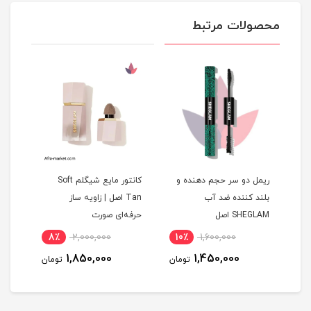
محصولات مرتبط
رو
ریمل دو سر حجم دهنده و
کانتور مایع شیگلم Soft
ریمل
بلند کننده ضد آب
Tan اصل | زاویه ساز
Behav با
SHEGLAM اصل
حرفه‌ای صورت
کنند
اصل
8٪
2,000,000
10٪
1,600,000
5
1,850,000
1,450,000
مان
تومان
تومان