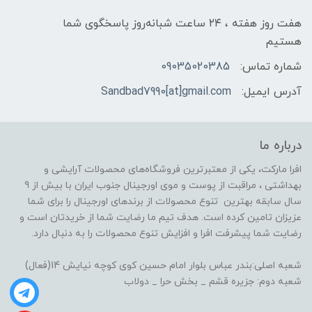
هفت روز هفته ، ۲۴ ساعت شبانه‌روز پاسخگوی شما
هستیم
شماره تماس:
09035020385
آدرس ایمیل:
Sandbad7990[at]gmail.com
درباره ما
افرا مارکت، یکی از معتبرترین فروشگاه‌های محصولات آرایشی و
بهداشتی ، مراقبت از پوست و موی اورجینال جنوب ایران با بیش از 9
سال سابقه بهترین تنوع محصولات از برندهای اورجینال را برای شما
عزیزان تامین کرده است. هدف تیم ما رضایت شما از خریدتان است و
رضایت شما پیشرفت افرا و افزایش تنوع محصولات را به دنبال دارد.
شعبه اصلی:بندر عباس بلوار امام حسین کوی کوچه نیایش 14(فعال)
شعبه دوم: جزیره قشم _ بخش حرا _ دولاب