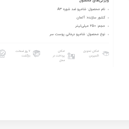
ویژگی‌های محصول
نام محصول: شامپو ضد شوره A3
کشور سازنده: آلمان
حجم: 250 میلی‌لیتر
نوع محصول: شامپو درمانی پوست سر
امکان تحویل
امکان
۷ روز ضمانت
اکسپرس
پرداخت در
بازگشت
محل