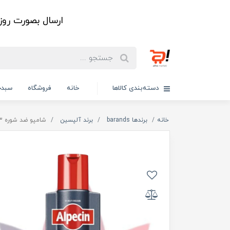
ارسال بصورت رو
دسته‌بندی کالاها
خانه
فروشگاه
سبدخ
خانه
برندها barands
برند آلپسین
شامپو ضد شوره A3 اصل | A3 Anti Dandruff Shampoo آلمانی