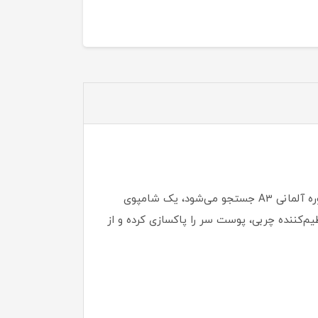
شامپو ضد شوره A3 که با نام‌هایی مثل A3 Anti Dandruff Shampoo، Anti Schuppen Shampoo A3 و شامپو ضد شوره آلمانی A3 جستجو می‌شود، یک شامپوی
م‌کننده چربی، پوست سر را پاکسازی کرده و از