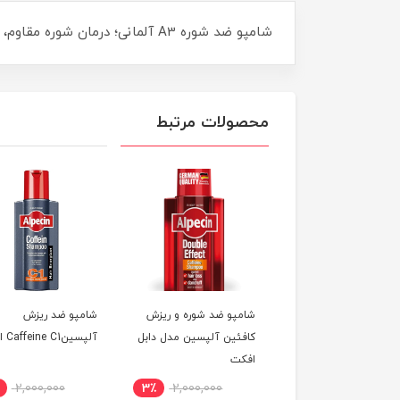
شامپو ضد شوره A3 آلمانی؛ درمان شوره مقاوم، خارش و پوسته‌ریزی پوست سر. مناسب انواع مو با اثرگذاری سریع و ماندگار.
محصولات مرتبط
شامپو ضد شوره و ریزش
شامپو ضد ریزش
کافئین آلپسین مدل دابل
آلپسینCaffeine C1 اصل
افکت
2,000,000
3٪
2,000,000