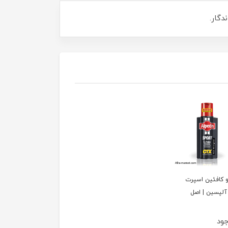
 کافئین اسپرت
جود