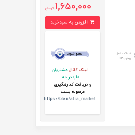
1,650,000
تومان
افزودن به سبدخرید
ضمانت اصل
بودن کالا
لینک
کانال
مشتریان
افرا در بله
و
دریافت کد رهگیری
مرسوله پست
https://ble.ir/afra_market