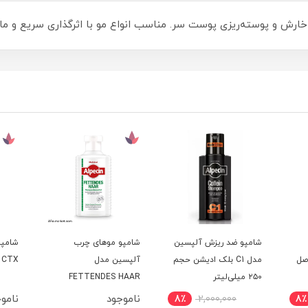
شامپو ضد ریزش آلپسین
شامپو موهای چرب
شامپو
مدل C1 بلک ادیشن حجم
آلپسین مدل
CTX آلپسین | اصل
۲۵۰ میلی‌لیتر
FETTENDES HAAR
ناموجود
نامو
8٪
2,000,000
8٪