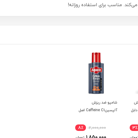
می‌کند. مناسب برای استفاده روزانه!
زش
شامپو ضد ریزش
ابل
آلپسینCaffeine C1 اصل
8٪
2,000,000
3٪
1,850,000
ومان
تومان