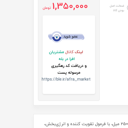
1,350,000
ضمانت اصل
تومان
بودن کالا
لینک
کانال
مشتریان
افرا در بله
و
دریافت کد رهگیری
مرسوله پست
https://ble.ir/afra_market
شامپو اسپرت آلپسین 250 میل، با فرمول تقویت کننده و انرژی‌بخش،