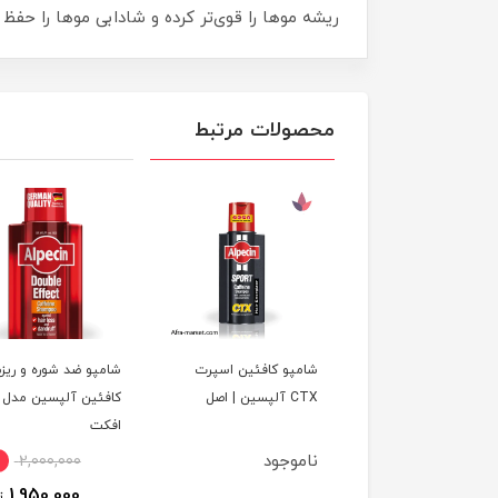
ریشه موها را قوی‌تر کرده و شادابی موها را حفظ 
محصولات مرتبط
شامپو کافئین اسپرت
شامپو ضد شوره و ری
CTX آلپسین | اصل
کافئین آلپسین مدل د
افکت
ناموجود
2,000,000
1,950,000
ت