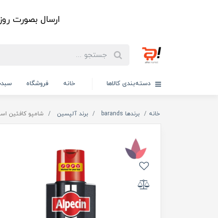
ارسال بصورت رو
دسته‌بندی کالاها
خانه
فروشگاه
سبدخ
خانه
برندها barands
برند آلپسین
شامپو کافئین اسپرت CTX آلپسی