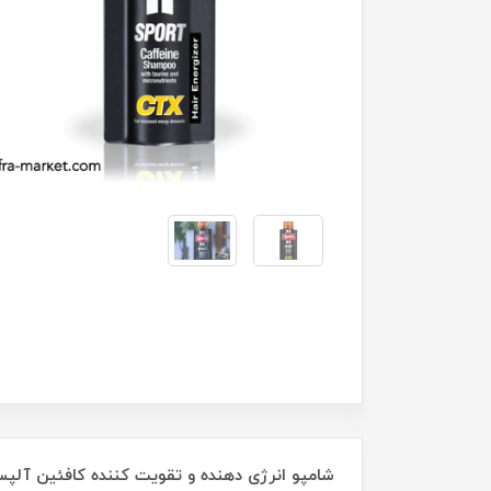
شامپو انرژی دهنده و تقویت کننده کافئین آلپسین Alpecin Sport CTX حجم 250 می