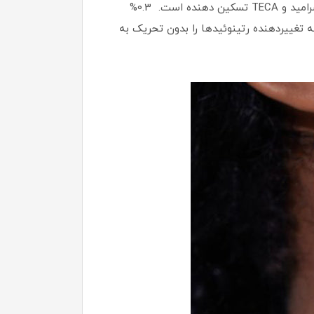
این فرمولاسیون ملایم و با کارایی بالا همچنین دارای محلول کامل با پیری آهسته با موادی مانند 5 نوع پپتید، 5 نوع سرامید و TECA تسکین دهنده است. 0.3%
Is که برای انواع پوست مناسب است، تجربه تغییردهنده رتینوئیدها را بدون تحریک به