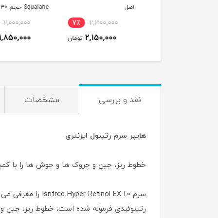
اصل
Squalane حجم ۳۰
میل(اصل)
2,000,000
7٪
2,300,000
4٪
4,000,000
1,850,000
2,150,000
3,850,000
تومان
تومان
ت
نقد و بررسی
مشخصات
هایپر سرم رتینول ایزنتری
خطوط ریز، چین و چروک ها و جوش ها را با کمپلکس رتینوئی
رتینوئیدی فرموله شده است، خطوط ریز، چین و چ