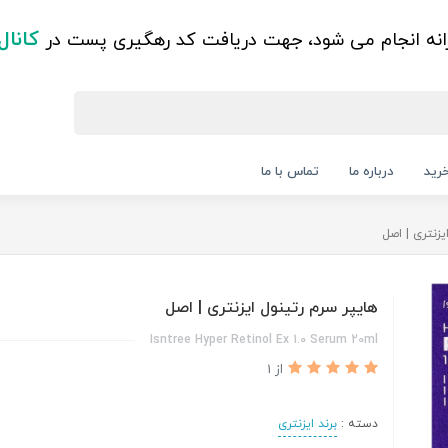
کانال
زانه انجام می شود، جهت دریافت کد رهگیری پست در
رید
درباره ما
تماس با ما
یزنتری | اصل
هایپر سرم رتینول ایزنتری | اصل
Isntree Hyper Retinol Ex 1.0 Serum 20ml
از 1
دسته :
برند ایزنتری