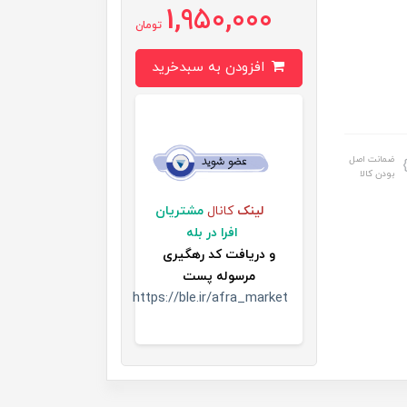
1,950,000
تومان
افزودن به سبدخرید
ضمانت اصل
بودن کالا
لینک
کانال
مشتریان
افرا در بله
و
دریافت کد رهگیری
مرسوله پست
https://ble.ir/afra_market