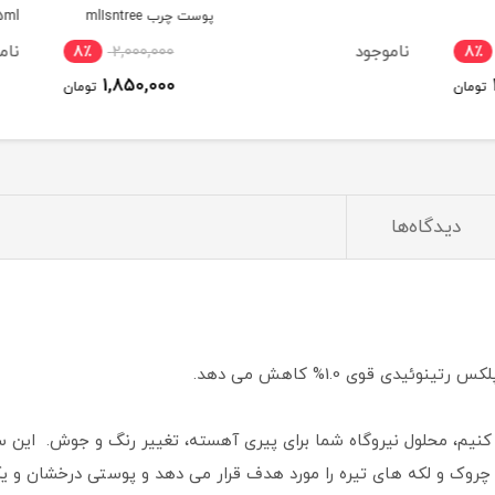
پوست چرب mlIsntree
 15ml
hyaluronic acid watery
ناموجود
نامو
8٪
2,000,000
8٪
sun gel
1,850,000
ومان
تومان
دیدگاه‌ها
دی قوی 1.0% کاهش می دهد.
روک و لکه های تیره را مورد هدف قرار می دهد و پوستی درخشان و یک