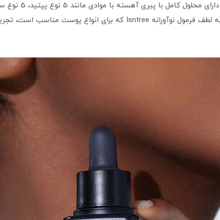
رتینیل پالمیتات، 0.1% رتینول و 0.6% باکوچیول به لطف فرمول نوآورانه ntree