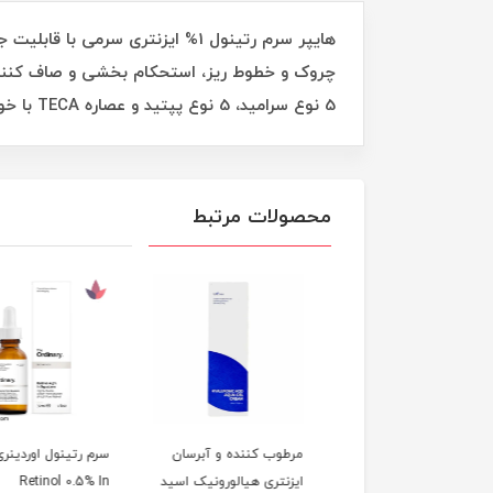
هایپر سرم رتینول 1% ایزنتری س
5 نوع سرامید، 5 نوع پپتید و عصاره TECA با خواص تسکین دهندگی و ضد التهابی می باشد.
محصولات مرتبط
 رتینول ضدچروک و
مرطوب کننده و آبرسان
سرم رتینول اوردینری 
آبرسان Retinol سراوی |
ایزنتری هیالورونیک اسید
Retinol 0.5% In