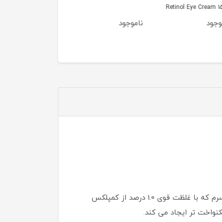
Retinol Eye Cream
دریایی اولاین EVELINE
مدل 3D حجم 50 میل
جود
ناموجود
ناموجود
(اصل)
سرم Isntree Hyper Retinol EX 1.0 را معرفی می کنیم، محلول نیروگاه شما برای پیری آهسته، تغییر رنگ و جوش. این سرم که با غلظت قوی 1.0 درصد از کمپلکس
نواخت تر ایجاد می کند.