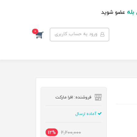
 بله
عضو شوید
0
ورود به حساب کاربری
فروشنده: افرا مارکت
آماده ارسال
12%
2,200,000