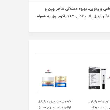
سد دفاعی و رطوبی، بهبود دهندگی ظاهر چین و
چروک و خطوط ریز، استحکام بخشی و صاف کنندگی پوست صورت می باشد. سرم رتینول ISNTREE حاوی 1٪ رتینول، 0.3٪ رتینیل پالمیتات و 0.6٪ باکوچیول به همراه
ور چشم رتینول
کرم بیو هیالورون و رتینول
کرم سفت کننده و جوان
اینکی لیست Inkey
اولاین (پلمپ بدون جعبه)
کننده رتینول و جلبک