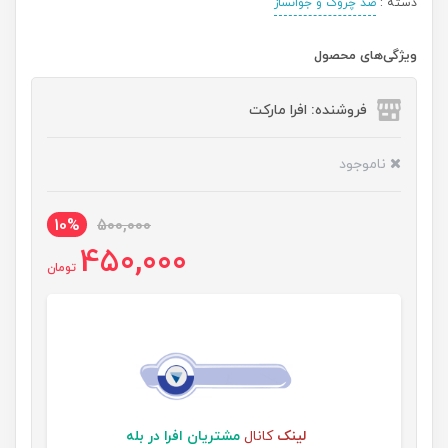
دسته :
ضد چروک و جوانساز
ویژگی‌های محصول
فروشنده: افرا مارکت
ناموجود
10%
500,000
450,000
تومان
لینک
کانال
مشتریان افرا در بله