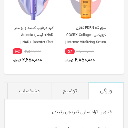
سرُم PDRN ۵٪ کلاژن
کرم مرطوب کننده و بوستر
گواش
کوزارکس COSRX Collagen
NAD+ آرنسیا Arencia
رتین
Intense Vitalizing Serum |
NAD+ Booster Shot |
جوانسا
 | ضد
جوانساز، سفت کننده و
آبرسان قوی صورت و دور
10٪
2,500,000
5٪
3,000,000
6
آبرسان پوست
چشم ۳۰ml
2,250,000
2,850,000
مان
تومان
تومان
ویژگی
توضیح
مشخصات
- فناوری آزاد سازی تدریجی رتینول