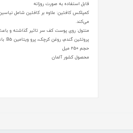
قابل استفاده به صورت روزانه
کمپلکس کافئین: علاوه بر کافئین شامل نیاسین 
می‌کند.
منتول: روی پوست کف سر تاثیر گذاشته و باع
پروتئین گندم، روغن کرچک، پرو ویتامین B5: باعث تغذیه و تقویت موهای نازک شده و موها را ضخیم و حجیم میکند.
حجم ۲۵۰ میل
محصول کشور آلمان