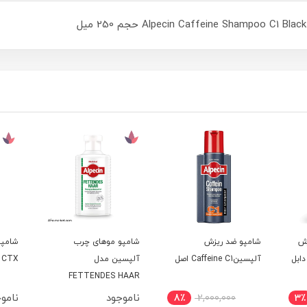
زش
شامپو ضد ریزش
شامپو موهای چرب
شامپو
ابل
آلپسینCaffeine C1 اصل
آلپسین مدل
CTX آلپسین | اصل
FETTENDES HAAR
ناموجود
نامو
8٪
2,000,000
3٪