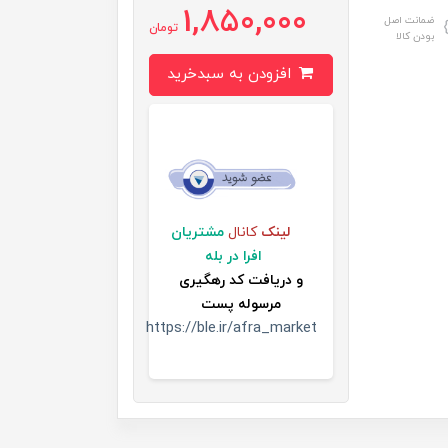
1,850,000
ضمانت اصل
تومان
بودن کالا
افزودن به سبدخرید
لینک
کانال
مشتریان
افرا در بله
و
دریافت کد رهگیری
مرسوله پست
https://ble.ir/afra_market