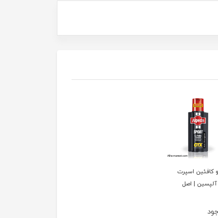
 کافئین اسپرت
جود