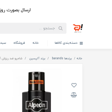
ارسال بصورت رو
دسته‌بندی کالاها
خانه
فروشگاه
سبدخ
خانه
برندها barands
برند آلپسین
شامپو ضد ریزش آلپسین مدل C1 بلک 