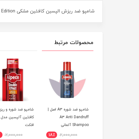
شامپو ضد ریزش الپسین کافئین مشکی Alpecin Caffeine Shampoo C1 Black Edition حجم 250 میل
محصولات مرتبط
شامپو ضد شوره A3 اصل |
شامپو ضد شوره و ری
A3 Anti Dandruff
کافئین آلپسین مدل د
Shampoo آلمانی
افکت
2,000,000
18٪
2,000,000