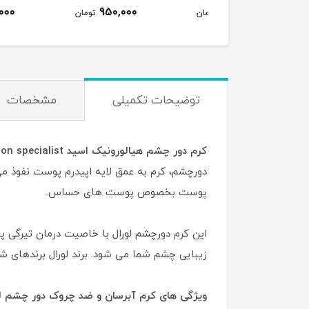
950,000
950,000
1,250,000
تومان
تومان
ت
توضیحات تکمیلی
مشخصات
کرم دور چشم هیالورونیک اسید hyaluron specialist لورال حجم 15 میل
دورچشم، کرم به عمق لایه اپیدرم پوست نفوذ م
پوست بخصوص پوست های حساس.
این کرم دورچشم لورال با خاصیت درمان تیرگی
زیبایی چشم شما می شود. برند لورال برندهای شن
ویژگی های کرم آبرسان و ضد چروک دور چشم ل