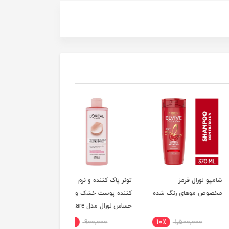
لورال قرمز
تونر پاک کننده و نرم
تونیک ضدچروک ایج
ص موهای رنگ شده
کننده پوست خشک و
پرفکت لورال
حساس لورال مدل Rare
Flowers حجم 400 میل
6٪
900,000
6٪
900,000
10٪
1,500,000