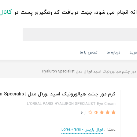
کانال
زانه انجام می شود، جهت دریافت کد رهگیری پست در
رید
درباره ما
تماس با ما
ور چشم هیالورونیک اسید لورآل مدل Hyaluron Specialist
کرم دور چشم هیالورونیک اسید لورآل مدل Hyaluron Specialist
L’OREAL PARIS HYALURON SPECIALIST Eye Cream
از 6
دسته :
لورال پاریس - Loreal-Paris