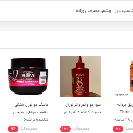
ناسب دور چشم, مصرف روزانه
نه
سرم مو واندر واتر لورآل –
ماسک مو لورال مشکی
شامپو 
T
تقویت کننده 8 ثانیه ای
مناسب موهای ضعیف و
مخصو
شکننده(فرانسه)
9٪
1,800,000
15٪
1,400,000
5٪