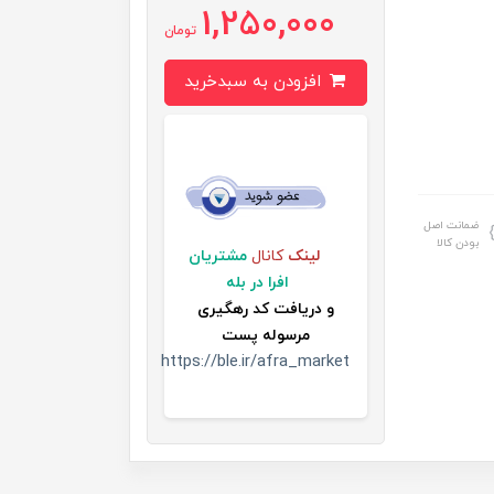
1,250,000
تومان
افزودن به سبدخرید
ضمانت اصل
بودن کالا
لینک
کانال
مشتریان
افرا در بله
و
دریافت کد رهگیری
مرسوله پست
https://ble.ir/afra_market