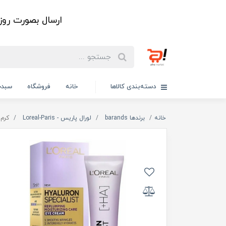
ارسال بصورت رو
دسته‌بندی کالاها
خانه
فروشگاه
سبدخ
خانه
برندها barands
لورال پاریس - Loreal-Paris
کرم د