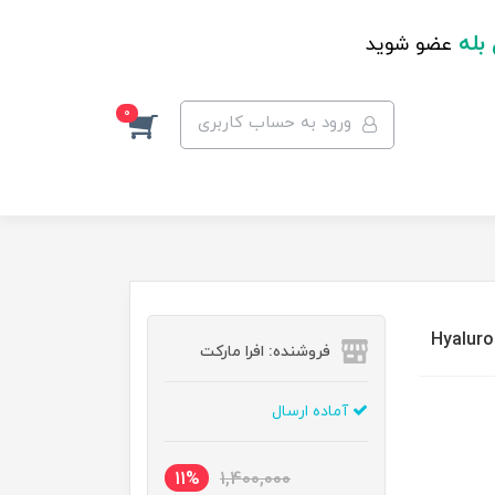
 بله
عضو شوید
0
ورود به حساب کاربری
فروشنده: افرا مارکت
آماده ارسال
11%
1,400,000