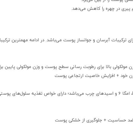
م پیری در چهره را کاهش می‌دهد.
دور چشم لورآل مدل Hyaluron Specialist دارای ترکیبات آبرسان و جوانساز پوست می‌باشد. در ادا
وزن مولکولی بالا برای رطوبت رسانی سطح پوست و وزن مولکولی پایین ب
روغن هسته زردآلو: حاوی ویتامین E، ویتامین K، امگا 6 و اسیدهای چرب می‌باشد؛ دارای خواص
+ ضد حساسیت + جلوگیری از خشکی پوست