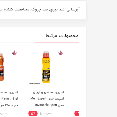
آبرسانی, ضد پیری, ضد چروک, محافظت کننده م
محصولات مرتبط
 تقویت مژه و ابرو
اسپری ضد تعریق لورآل
اسپری ضد تعریق مردا
لورآل مدل Clinically
اسپرت سری Men Expert
لورال hermic Resist
Proven Lash Se
مدل Invincible Sport
حجم 250 میل 48 ساعته
مردانه 250 میلی‌لیتر
1,000,000
5٪
1,000,000
14٪
1,450,000