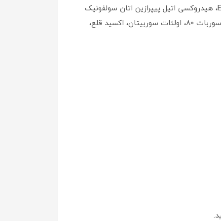
دیگر ترکیبات تشکیل دهنده این محصول شامل آب، دایمتیکون، سیلیس، آکریل آمید، آدنوزین، کافئین، دی سدیم EDTA، هیدروکسی اتیل پیپرازین اتان سولفونیک
اسید، هیالورونات سدیم، تری اتانول آمین، توکوفریل استات، آکریلات‌ها، دی اکسید تیتانیوم، ایزوهگزادکان، میکا، پلی سوربات 80، اولئات سوربیتان، اکسید قلع،
د.