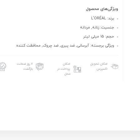
ویژگی‌های محصول
برند: L'ORÉAL
جنسیت: زنانه, مردانه
حجم: 15 میلی لیتر
ویژگی برجسته: آبرسانی, ضد پیری, ضد چروک, محافظت کننده
امکان تحویل
امکان
۷ روز ضمانت
اکسپرس
پرداخت در
بازگشت
محل