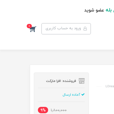
 بله
عضو شوید
0
ورود به حساب کاربری
فروشنده: افرا مارکت
LOrea
آماده ارسال
9%
1,800,000