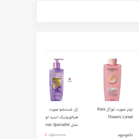
تونر صورت لورآل Rare
ژل شستشو صورت
Flowers L
هیالورونیک اسید لورآل
مدل Hyaluron Specialist
حجم 200 میل
جود
10٪
1,500,000