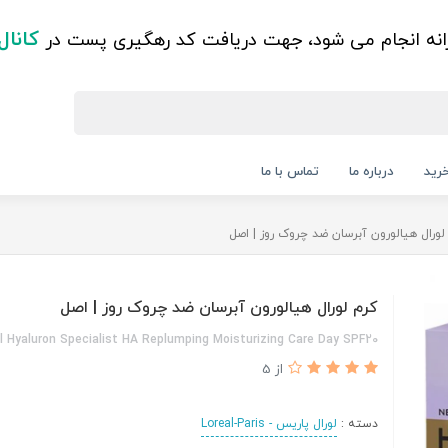
کانال
زانه انجام می شود، جهت دریافت کد رهگیری پست در
رید
درباره ما
تماس با ما
لورال هیالورون آبرسان ضد چروک روز ‌‌| اصل
کرم لورال هیالورون آبرسان ضد چروک روز ‌‌| اصل
l Hyaluron Specialist HA Replumping Moisturizing Care Day SPF20
از 5
دسته :
لورال پاریس - Loreal-Paris