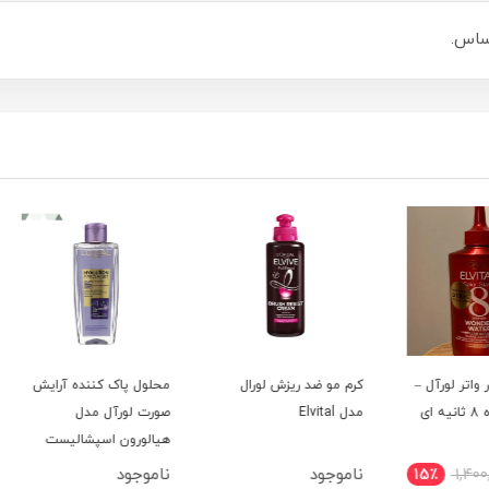
ساس.
ل –
کرم مو ضد ریزش لورال
محلول پاک کننده آرایش
مدل Elvital
صورت لورآل مدل
oreal
هیالورون اسپشالیست
Specialist
ناموجود
ناموجود
نامو
15