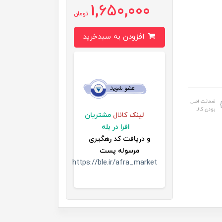
1,650,000
تومان
افزودن به سبدخرید
ضمانت اصل
بودن کالا
لینک
کانال
مشتریان
افرا در بله
و
دریافت کد رهگیری
مرسوله پست
https://ble.ir/afra_market