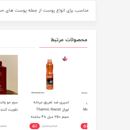
مناسب برای انواع پوست از جمله پوست های ح
محصولات مرتبط
ری ضد تعریق لورآل
اسپری ضد تعریق مردانه
سرم مو واندر واتر لورآ
اسپرت سری Men Expert
لورال Thermic Resist
تقویت کننده 8 ثانیه ای
مدل Invincible Sport
حجم 250 میل 48 ساعته
2 میلی‌لیتر
٪
1,400,000
5٪
1,000,000
5٪
1,000,000