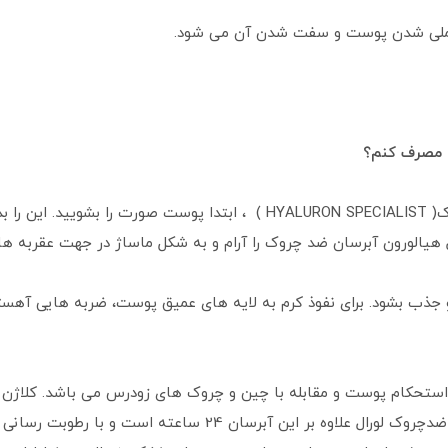
ملی شدن پوست و سفت شدن آن می شود.
ه مصرف کنم؟
برای مصرف کرم لورال هیالورون آبرسان ضد چروک( HYALURON SPECIALIST ) ، ابت
ل هیالورون آبرسان ضد چروک را آرام و به شکل ماساژ در جهت عقربه 
 و جذب بشود. برای نفوذ کرم به لایه های عمیق پوست، ضربه هایی آه
ستحکام پوست و مقابله با چین و چروک های زودرس می باشد. کلاژن با
افزایش استحکام و جوانی پوست می شود، کرم ضدچروک لورال علاوه بر 