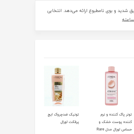
ساعته و حجم 250 میل، محافظتی قوی در برابر تعریق شدید و بوی نامطبوع ارائه می‌دهد. انتخابی
اک کننده و نرم
تونیک ضدچروک ایج
کرم لورال هیالورون آبرس
ه پوست خشک و
پرفکت لورال
ضد چروک روز ‌‌| اصل
حساس لورال مدل Rare