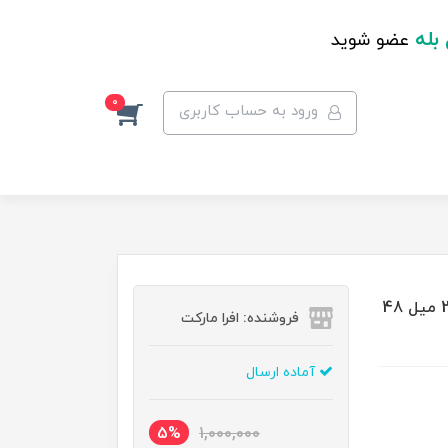
 بله
عضو شوید
0
ورود به حساب کاربری
اسپری ضد تعریق مردانه لورال Thermic Resist حجم 250 میل 48
فروشنده: افرا مارکت
آماده ارسال
5%
1,000,000