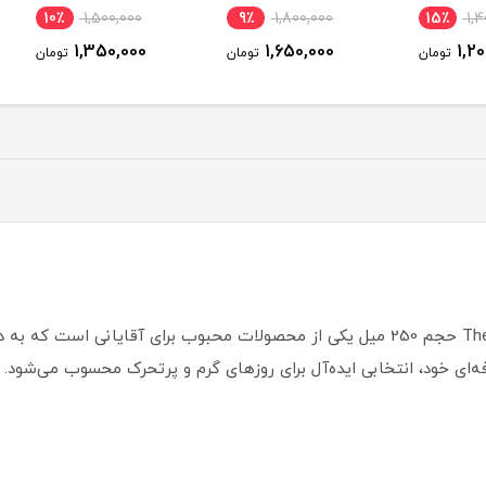
Flowers حجم 0
10٪
1,500,000
9٪
1,800,000
15
1,350,000
1,650,000
ومان
تومان
تومان
اسپری ضد تعریق مردانه اورال مدل Thermic Resist حجم 250 میل یکی از محصولات محبوب ب
‌ای خود، انتخابی ایده‌آل برای روزهای گرم و پرتحرک محسوب می‌شود.