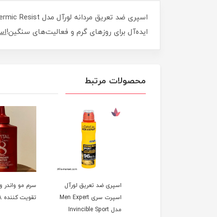
ایده‌آل برای روزهای گرم و فعالیت‌های سنگین!
اسپر
محصولات مرتبط
 تقویت مژه و ابرو
اسپری ضد تعریق لورآل
سرم مو واندر واتر لورآ
لورآل مدل Clinically
اسپرت سری Men Expert
تقویت کننده 8 ثانیه ای
Proven Lash Se
مدل Invincible Sport