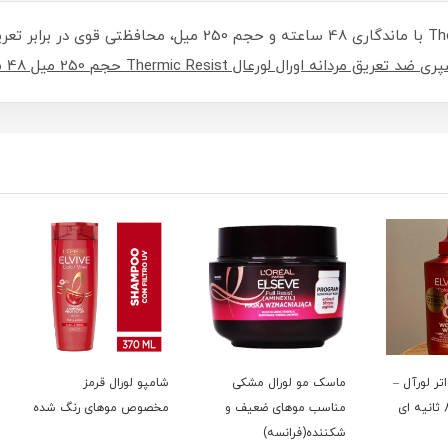
اسپری ضد تعریق مردانه لورآل مدل Thermic Resist با ماندگاری 48 
ی ضد تعریق مردانه اورال لورعال Thermic Resist حجم 250 میل 48 ساعته
ل –
ماسک مو لورال مشکی
شامپو لورال قرمز
تونر پ
مناسب موهای ضعیف و
مخصوص موهای رنگ شده
کنند
شکننده(فرانسه)