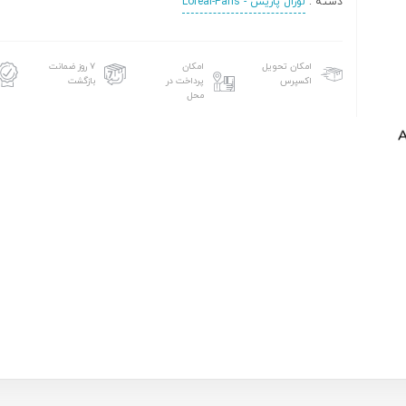
دسته :
لورال پاریس - Loreal-Paris
امکان تحویل
امکان
۷ روز ضمانت
اکسپرس
پرداخت در
بازگشت
محل