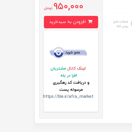
950,000
تومان
افزودن به سبدخرید
ضمانت اصل
بودن کالا
لینک
کانال
مشتریان
افرا در بله
و
دریافت کد رهگیری
مرسوله پست
https://ble.ir/afra_market