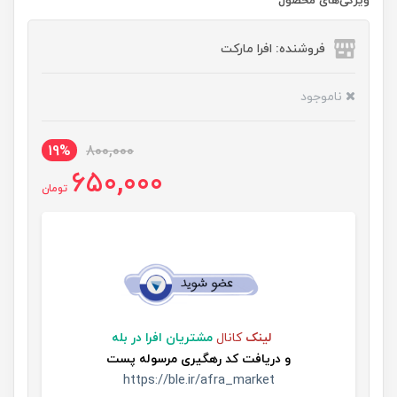
ویژگی‌های محصول
فروشنده: افرا مارکت
ناموجود
19%
800,000
650,000
تومان
لینک
کانال
مشتریان افرا در بله
و
دریافت کد رهگیری مرسوله پست
https://ble.ir/afra_market