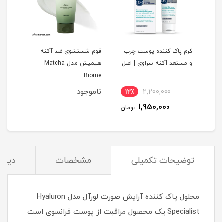
کرم پاک کننده پوست چرب
فوم شستشوی ضد آکنه
ژل ش
و مستعد آکنه سراوی | اصل
هیمیش مدل Matcha
00ml
Biome
ناموجود
12٪
2,200,000
5
1,950,000
مان
تومان
توضیحات تکمیلی
مشخصات
دیدگا
محلول پاک کننده آرایش صورت لورآل مدل Hyaluron
Specialist یک محصول مراقبت از پوست فرانسوی است