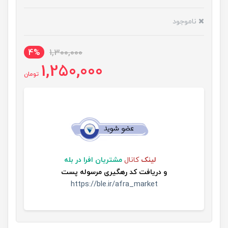
ناموجود
4%
1,300,000
1,250,000
تومان
لینک
کانال
مشتریان افرا در بله
و
دریافت کد رهگیری مرسوله پست
https://ble.ir/afra_market