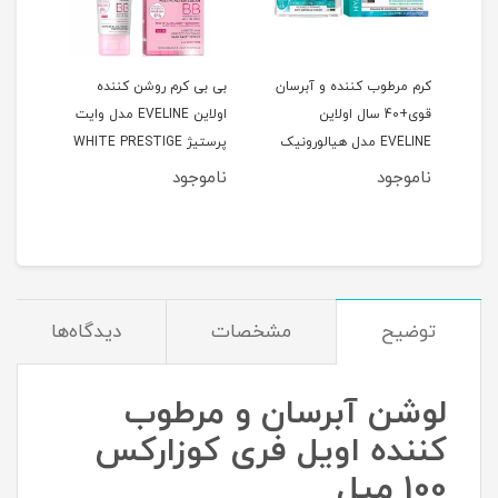
 و
کرم مرطوب کننده و آبرسان
بی بی کرم روشن کننده
اسکر
قوی+40 سال اولاین
اولاین EVELINE مدل وایت
کنند
Wh
EVELINE مدل هیالورونیک‌
پرستیژ WHITE PRESTIGE
اسید و ویتامین B5 حجم
4D حجم 50 میل | فرانسه
lete
ناموجود
ناموجود
50 میل
crub
توضیح
مشخصات
دیدگاه‌ها
لوشن آبرسان و مرطوب
کننده اویل فری کوزارکس
100 میل