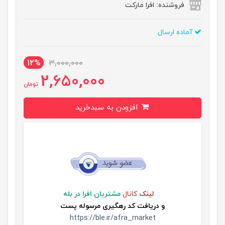
فروشنده: افرا مارکت
آماده ارسال
12%
3,000,000
2,650,000
تومان
افزودن به سبدخرید
لینک
کانال
مشتریان افرا در بله
و
دریافت کد رهگیری مرسوله پست
https://ble.ir/afra_market